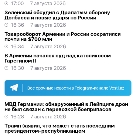
МНЕНИЕ
17:00
7 августа 2026
Зеленский обсудил с Драпатым оборону
Донбасса и новые удары по России
16:36
7 августа 2026
Товарооборот Армении и России сократился
почти на $700 млн
16:34
7 августа 2026
В Армении начался суд над католикосом
Гарегином II
16:30
7 августа 2026
Все срочные новости в Telegram-канале Vesti.az
МВД Германии: обнаруженный в Лейпциге дрон
не был связан с перевозкой боеприпасов
16:28
7 августа 2026
Трамп заявил, что может стать последним
президентом-республиканцем