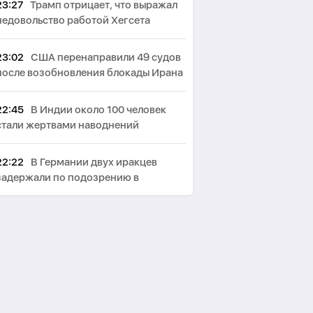
23:27
Трамп отрицает, что выражал
недовольство работой Хегсета
23:02
США перенаправили 49 судов
после возобновления блокады Ирана
22:45
В Индии около 100 человек
стали жертвами наводнений
22:22
В Германии двух иракцев
задержали по подозрению в
терроризме
22:03
США ввели санкции против
военного атташе Кубы в России
21:40
СМИ: В Британии стали
запрещать использование умных