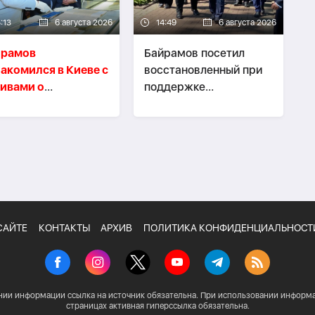
:13
6 августа 2026
14:49
6 августа 2026
йрамов
Байрамов посетил
акомился в Киеве с
восстановленный при
ивами о
поддержке
пломатической
Азербайджана Ирпень
ссии АДР
САЙТЕ
КОНТАКТЫ
АРХИВ
ПОЛИТИКА КОНФИДЕНЦИАЛЬНОСТ
нии информации ссылка на источник обязательна. При использовании информа
страницах активная гиперссылка обязательна.