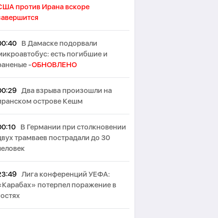
США против Ирана вскоре
завершится
00:40
В Дамаске подорвали
микроавтобус: есть погибшие и
раненые -
ОБНОВЛЕНО
00:29
Два взрыва произошли на
иранском острове Кешм
00:10
В Германии при столкновении
двух трамваев пострадали до 30
человек
23:49
Лига конференций УЕФА:
«Карабах» потерпел поражение в
гостях