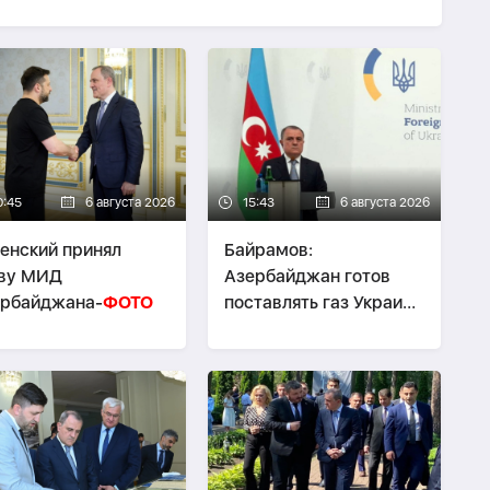
0:45
6 августа 2026
15:43
6 августа 2026
енский принял
Байрамов:
аву МИД
Азербайджан готов
ербайджана-
ФОТО
поставлять газ Украине
при необходимости