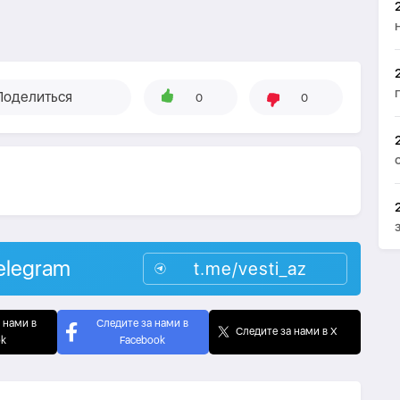
Поделиться
0
0
elegram
t.me/vesti_az
 нами в
Следите за нами в
Следите за нами в X
ok
Facebook