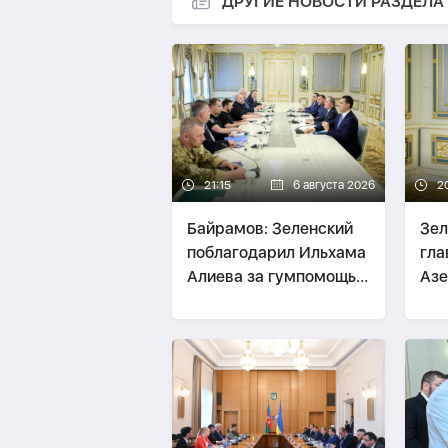
ДРУГИЕ НОВОСТИ РАЗДЕЛА
21:15
6 августа 2026
2
Байрамов: Зеленский
Зел
поблагодарил Ильхама
гл
Алиева за гумпомощь
Аз
Украине