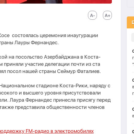
Хосе состоялась церемония инаугурации
траны Лауры Фернандес.
ой на посольство Азербайджана в Коста-
м приняли участие делегации почти из ста
лял посол нашей страны Сеймур Фаталиев.
Национальном стадионе Коста-Рики, наряду с
сокого и высшего уровня присутствовали
ли. Лаура Фернандес принесла присягу перед
 также представила общественности членов
 поддержку FM-радио в электромобилях