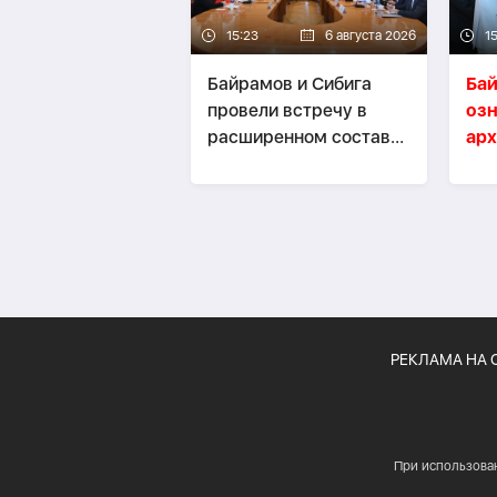
15:23
6 августа 2026
15
Байрамов и Сибига
Ба
провели встречу в
озн
расширенном составе-
арх
ОБНОВЛЕНО
ди
ми
РЕКЛАМА НА 
При использова