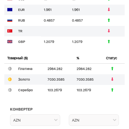
EUR
1.961
1.961
RUB
0.4857
0.4857
TR
GBP
1.2079
1.2079
Товарный ($)
%
Статус
Платина
2984.282
2984.282
Золото
7030.3585
7030.3585
Серебро
103.2679
103.2679
КОНВЕРТЕР