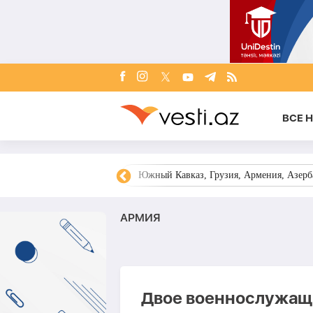
ВСЕ 
овости Азербайджана
Южный Кавказ, Грузия, Армения, Азерба
АРМИЯ
Двое военнослужащ