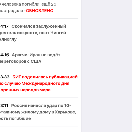
3 человека погибли, ещё 25
пострадали -
ОБНОВЛЕНО
14:17
Скончался заслуженный
деятель искусств, поэт Чингиз
Алиоглу
14:16
Арагчи: Иран не ведёт
переговоров с США
13:33
БИГ поделилась публикацией
по случаю Международного дня
коренных народов мира
13:11
Россия нанесла удар по 10-
этажному жилому дому в Харькове,
есть погибшие