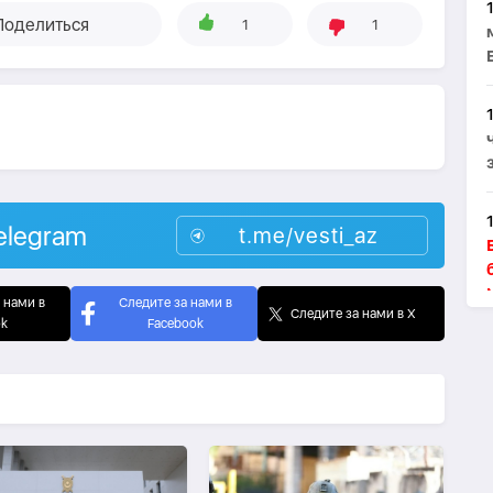
Поделиться
1
1
elegram
t.me/vesti_az
 нами в
Следите за нами в
Следите за нами в X
ok
Facebook