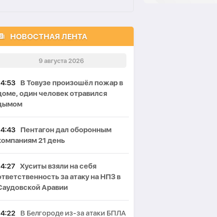
НОВОСТНАЯ ЛЕНТА
9 августа 2026
14:53
В Товузе произошёл пожар в
доме, один человек отравился
дымом
14:43
Пентагон дал оборонным
компаниям 21 день
14:27
Хуситы взяли на себя
ответственность за атаку на НПЗ в
Саудовской Аравии
14:22
В Белгороде из-за атаки БПЛА