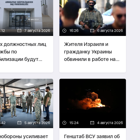
:12
7 августа 2026
16:26
6 августа 2026
х должностных лиц
Жителя Израиля и
жбы по
гражданку Украины
илизации будут
обвинили в работе на
ить по делу о
иранскую разведку
тках
0:42
5 августа 2026
15:24
4 августа 2026
обороны усиливает
Генштаб ВСУ заявил об