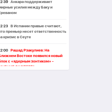
12:39
Анкара поддерживает
мирные усилия между Баку и
Ереваном
12:23
В Испании правые считают,
что премьер несет ответственность
за кризис в Сеуте
12:00
Рашад Рзакулиев: На
Ближнем Востоке появился новый
блок с «ядерным зонтиком» -
МНЕНИЕ ЭКСПЕРТА
11:47
Президент Ильхам Алиев
поздравил сингапурского коллегу
11:46
В Тегеране произошёл пожар,
один человек погиб, пятеро
пострадали