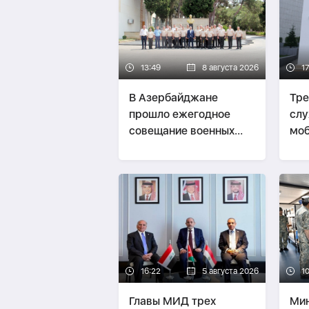
13:49
8 августа 2026
17
В Азербайджане
Тре
прошло ежегодное
слу
совещание военных
моб
атташе-
ФОТО
суд
взя
16:22
5 августа 2026
1
Главы МИД трех
Мин