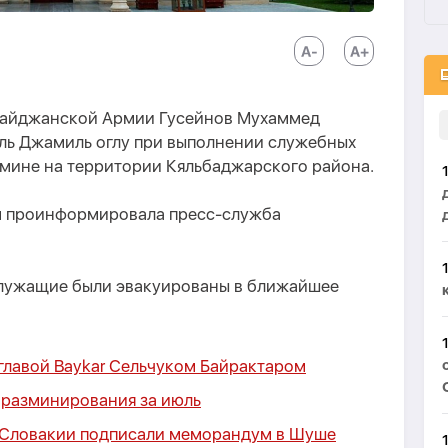
байджанской Армии Гусейнов Мухаммед
иль Джамиль оглу при выполнении служебных
 мине на территории Кяльбаджарского района.
м проинформировала пресс-служба
лужащие были эвакуированы в ближайшее
 главой Baykar Сельчуком Байрактаром
 разминирования за июль
 Словакии подписали меморандум в Шуше