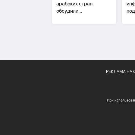
арабских стран
инф
обсудили
энергобезопасность и
ВИ
ситуацию вокруг
Ормуза
РЕКЛАМА НА 
При использова