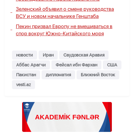
Зеленский объявил о смене руководства
ВСУ и новом начальнике Генштаба
Пекин призвал Европу не вмешиваться в
спор вокруг Южно-Китайского моря
новости
Иран
Саудовская Аравия
Аббас Арагчи
Фейсал ибн Фархан
США
Пакистан
дипломатия
Ближний Восток
vesti.az