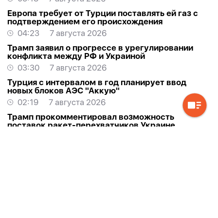
Европа требует от Турции поставлять ей газ с
подтверждением его происхождения
04:23
7 августа 2026
Трамп заявил о прогрессе в урегулировании
конфликта между РФ и Украиной
03:30
7 августа 2026
Турция с интервалом в год планирует ввод
новых блоков АЭС "Аккую"
02:19
7 августа 2026
Трамп прокомментировал возможность
поставок ракет-перехватчиков Украине
01:35
7 августа 2026
УЕФА заподозрил Инфантино в занижении цены
на права ЧМ
01:25
7 августа 2026
Трамп: Военная операция США против Ирана
вскоре завершится
00:59
7 августа 2026