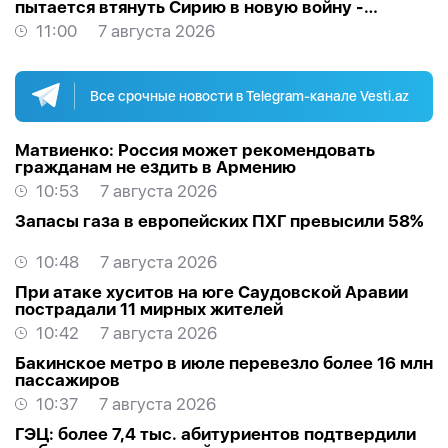
пытается втянуть Сирию в новую войну -
АНАЛИТИКА
11:00
7 августа 2026
Все срочные новости в Telegram-канале Vesti.az
Матвиенко: Россия может рекомендовать
гражданам не ездить в Армению
10:53
7 августа 2026
Запасы газа в европейских ПХГ превысили 58%
10:48
7 августа 2026
При атаке хуситов на юге Саудовской Аравии
пострадали 11 мирных жителей
10:42
7 августа 2026
Бакинское метро в июле перевезло более 16 млн
пассажиров
10:37
7 августа 2026
ГЭЦ: более 7,4 тыс. абитуриентов подтвердили