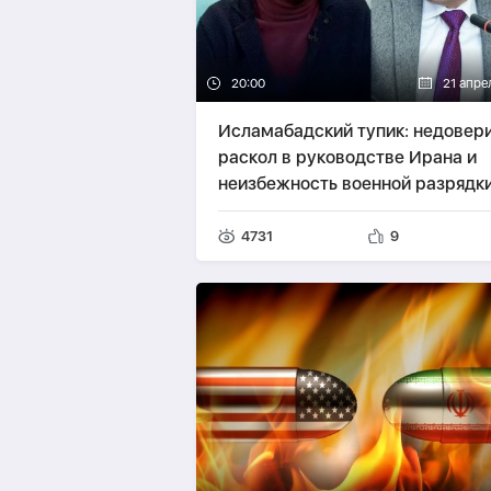
20:00
21 апре
Исламабадский тупик: недовери
раскол в руководстве Ирана и
неизбежность военной разрядки
ПРОГНОЗ
4731
9