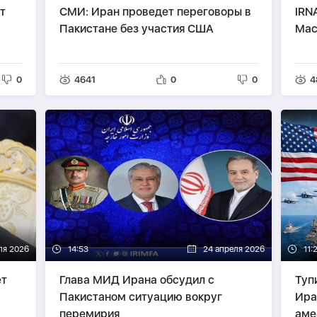
т
СМИ: Иран проведет переговоры в
IRN
Пакистане без участия США
Мас
0
4641
0
0
4
ля 2026
14:53
24 апреля 2026
11:
ет
Глава МИД Ирана обсудил с
Туп
Пакистаном ситуацию вокруг
Ира
перемирия
аме