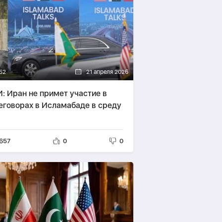
52
21 апреля 2026
: Иран не примет участие в
еговорах в Исламабаде в среду
657
0
0