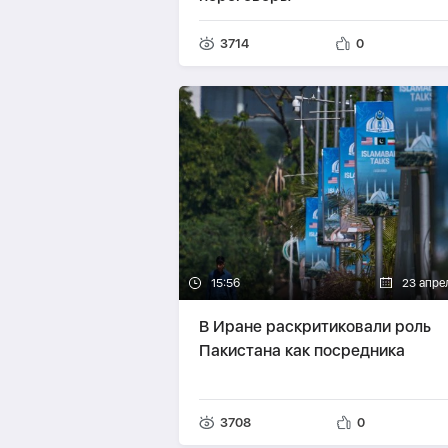
3714
0
15:56
23 апре
В Иране раскритиковали роль
Пакистана как посредника
3708
0