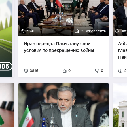
15:46
25 апреля 2026
10:
Иран передал Пакистану свои
Абб
условия по прекращению войны
гла
Пак
3816
0
0
4