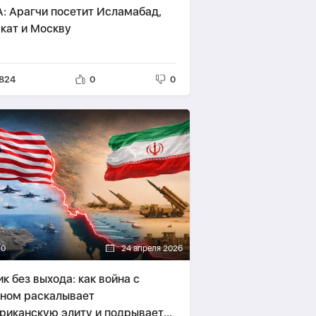
A: Арагчи посетит Исламабад,
кат и Москву
824
0
0
20
24 апреля 2026
ик без выхода: как война с
ном раскалывает
риканскую элиту и подрывает