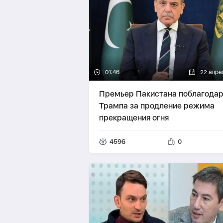
01:46
22 апре
Премьер Пакистана поблагода
Трампа за продление режима
прекращения огня
4596
0