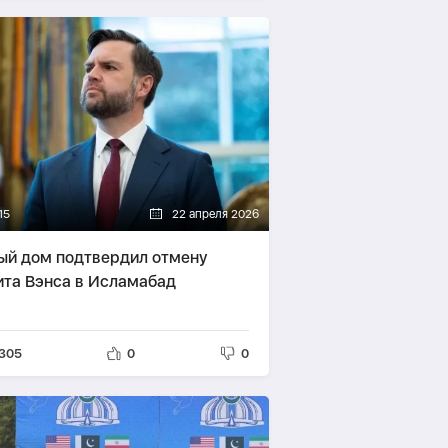
15
22 апреля 2026
ый дом подтвердил отмену
ита Вэнса в Исламабад
305
0
0