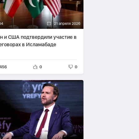
04
21 апреля 2026
н и США подтвердили участие в
еговорах в Исламабаде
456
0
0