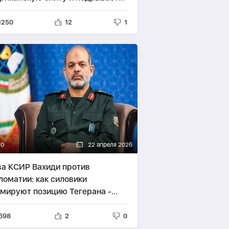
номику -
ВЗГЛЯД
1250
12
1
10
22 апреля 2026
ва КСИР Вахиди против
ломатии: как силовики
мируют позицию Тегерана -
АЛИТИКА
698
2
0