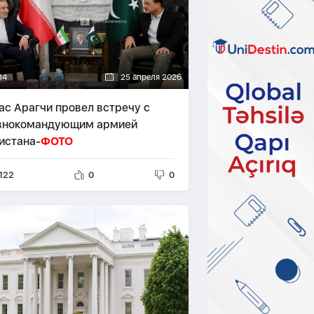
34
25 апреля 2026
ас Арагчи провел встречу с
внокомандующим армией
истана-
ФОТО
122
0
0