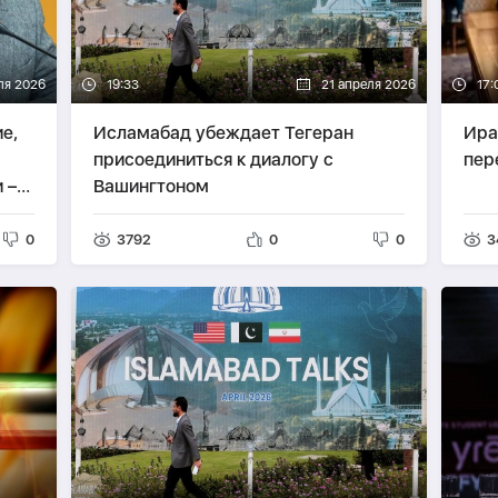
ля 2026
19:33
21 апреля 2026
17:
е,
Исламабад убеждает Тегеран
Ира
присоединиться к диалогу с
пер
 –
Вашингтоном
0
3792
0
0
3