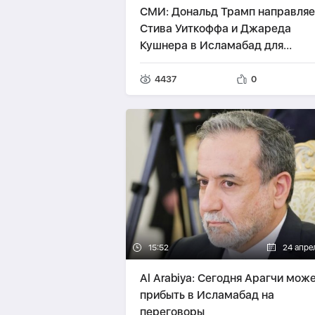
СМИ: Дональд Трамп направляе
Стива Уиткоффа и Джареда
Кушнера в Исламабад для
переговоров с Ираном
4437
0
15:52
24 апре
Al Arabiya: Сегодня Арагчи мож
прибыть в Исламабад на
переговоры