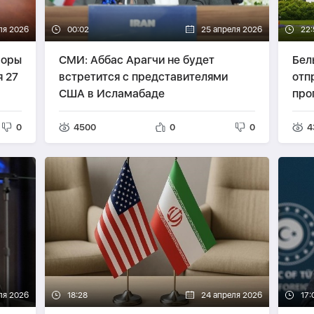
ля 2026
00:02
25 апреля 2026
22:
воры
СМИ: Аббас Арагчи не будет
Бел
 27
встретится с представителями
отп
США в Исламабаде
про
0
4500
0
0
4
ля 2026
18:28
24 апреля 2026
17: