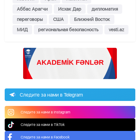
Аббас Арагчи
Исхак Дар
дипломатия
переговоры
США
Ближний Восток
МИД
региональная безопасность
vesti.az
Следите за нами в Telegram
Следите за нами в Instagram
Следите за нами в TikTok
Следите за нами в Facebook