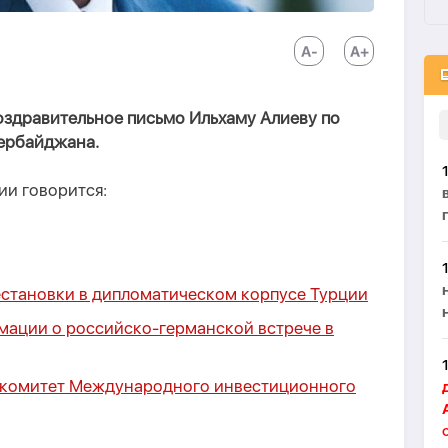
оздравительное письмо Ильхаму Алиеву по
ербайджана.
нии говорится:
естановки в дипломатическом корпусе Турции
рмации о российско-германской встрече в
гкомитет Международного инвестиционного