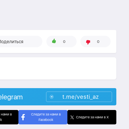
Поделиться
0
0
elegram
t.me/vesti_az
 нами в
Следите за нами в
Следите за нами в X
ok
Facebook