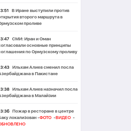
13:51
В Иране выступили против
открытия второго маршрута в
Ормузском проливе
13:47
СМИ: Иран и Оман
согласовали основные принципы
соглашения по Ормузскому проливу
13:43
Ильхам Алиев сменил посла
Азербайджана в Пакистане
13:38
Ильхам Алиев назначил посла
Азербайджана в Малайзии
13:36
Пожар в ресторане в центре
Баку локализован -
ФОТО
-
ВИДЕО
-
ОБНОВЛЕНО