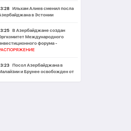
13:28
Ильхам Алиев сменил посла
Азербайджана в Эстонии
13:25
В Азербайджане создан
Оргкомитет Международного
инвестиционного форума -
РАСПОРЯЖЕНИЕ
13:23
Посол Азербайджана в
Малайзии и Брунее освобожден от
должности
13:19
В Азербайджане отменили
плату за выдачу журналистских
удостоверений
13:15
Евросоюз расширил санкции
против России