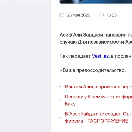
26 мая 2026
16:23
Асиф Али Зардари направил п
случаю Дня независимости Аз
Как передает
Vesti.az
, в посла
«Ваше превосходительство.
Ильхам Алиев произвел пер
Песков: у Кремля нет инфо
Баку
В Азербайджане создан Ор
форума -
РАСПОРЯЖЕНИЕ