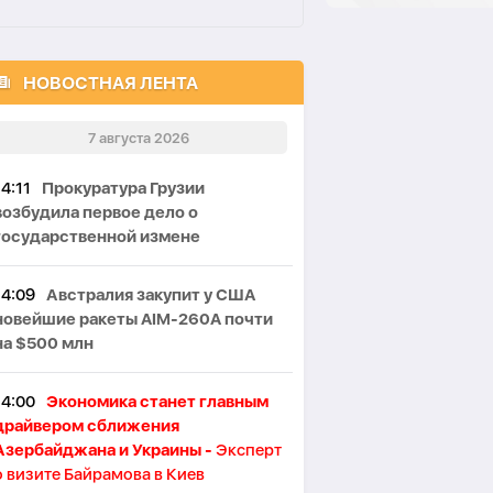
НОВОСТНАЯ ЛЕНТА
7 августа 2026
14:11
Прокуратура Грузии
возбудила первое дело о
государственной измене
14:09
Австралия закупит у США
новейшие ракеты AIM-260A почти
на $500 млн
14:00
Экономика станет главным
драйвером сближения
Азербайджана и Украины -
Эксперт
о визите Байрамова в Киев