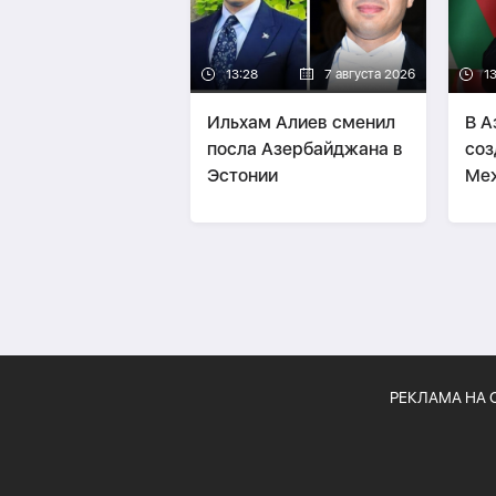
13:28
7 августа 2026
1
Ильхам Алиев сменил
В А
посла Азербайджана в
соз
Эстонии
Ме
инв
фор
РА
РЕКЛАМА НА 