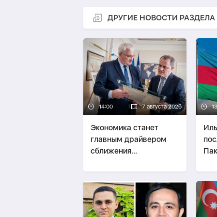
ДРУГИЕ НОВОСТИ РАЗДЕЛА
14:00
7 августа 2026
1
Экономика станет
Иль
главным драйвером
пос
сближения
Пак
Азербайджана и
Украины -
Эксперт о
визите Байрамова в
Киев