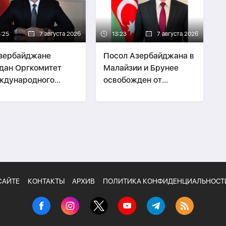
3:25
7 августа 2026
13:23
7 августа 2026
зербайджане
Посол Азербайджана в
дан Оргкомитет
Малайзии и Брунее
ждународного
освобожден от
естиционного
должности
ума -
СПОРЯЖЕНИЕ
САЙТЕ
КОНТАКТЫ
АРХИВ
ПОЛИТИКА КОНФИДЕНЦИАЛЬНОСТ