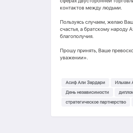
сферах двусторонней торговли
контактов между людьми.
Пользуясь случаем, желаю Ваш
счастья, а братскому народу 
благополучия.
Прошу принять, Ваше превосх
уважении».
Асиф Али Зардари
Ильхам 
День независимости
дипло
стратегическое партнерство