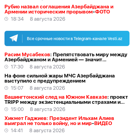
Рубио назвал соглашения Азербайджана и
Армении историческим прорывом
-
ФОТО
18:34
8 августа 2026
Все срочные новости в Telegram-канале Vesti.az
Расим Мусабеков
: Препятствовать миру между
Азербайджаном и Арменией — значит
создавать проблемы самим себе -
ЭКСПЕРТ
17:30
8 августа 2026
На фоне сильной жары МЧС Азербайджана
выступило с предупреждением
15:07
8 августа 2026
Вашингтонский след на Южном Кавказе
: проект
TRIPР между экзистенциальными страхами и
прагматичными интересами -
АЗЕР
15:00
8 августа 2026
АЛЛАХВЕРАНОВ
Хикмет Гаджиев: Президент Ильхам Алиев
выиграл не только войну, но и мир
-
ВИДЕО
14:41
8 августа 2026