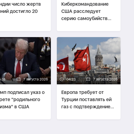
ндии число жертв
Киберкомандование
ний достигло 20
США расследует
серию самоубийств
своих служащих
5:18
7 августа 2026
04:23
7 августа 2026
мп подписал указ о
Европа требует от
рете "родильного
Турции поставлять ей
изма" в США
газ с подтверждением
его происхождения