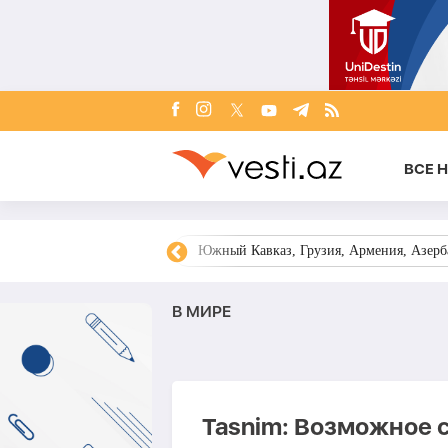
ВСЕ 
овости Азербайджана
Южный Кавказ, Грузия, Армения, Азерба
В МИРЕ
Tasnim: Возможное