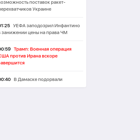
возможность поставок ракет-
перехватчиков Украине
01:25
УЕФА заподозрил Инфантино
в занижении цены на права ЧМ
00:59
Трамп: Военная операция
США против Ирана вскоре
завершится
00:40
В Дамаске подорвали
микроавтобус: есть погибшие и
раненые -
ОБНОВЛЕНО
00:29
Два взрыва произошли на
иранском острове Кешм
00:10
В Германии при столкновении