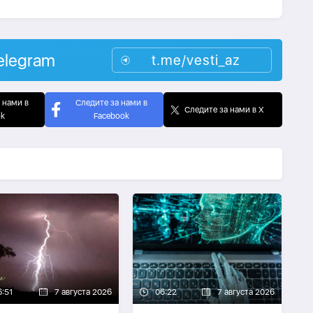
elegram
t.me/vesti_az
 нами в
Следите за нами в
Следите за нами в X
ok
Facebook
6:51
7 августа 2026
06:22
7 августа 2026