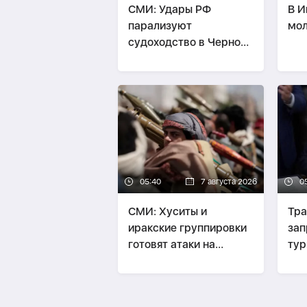
СМИ: Удары РФ
В И
парализуют
мол
судоходство в Черном
море
05:40
7 августа 2026
0
СМИ: Хуситы и
Тра
иракские группировки
зап
готовят атаки на
тур
Саудовскую Аравию