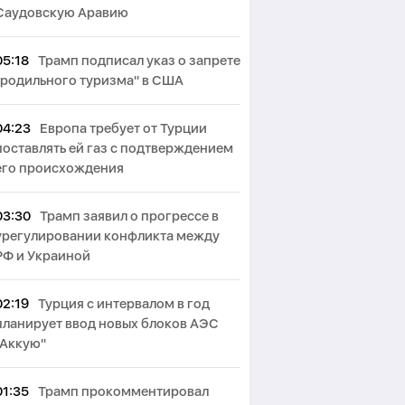
Саудовскую Аравию
05:18
Трамп подписал указ о запрете
"родильного туризма" в США
04:23
Европа требует от Турции
поставлять ей газ с подтверждением
его происхождения
03:30
Трамп заявил о прогрессе в
урегулировании конфликта между
РФ и Украиной
02:19
Турция с интервалом в год
планирует ввод новых блоков АЭС
"Аккую"
01:35
Трамп прокомментировал