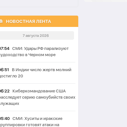
НОВОСТНАЯ ЛЕНТА
7 августа 2026
07:54
СМИ: Удары РФ парализуют
судоходство в Черном море
06:51
В Индии число жертв молний
достигло 20
06:22
Киберкомандование США
расследует серию самоубийств своих
служащих
05:40
СМИ: Хуситы и иракские
группировки готовят атаки на