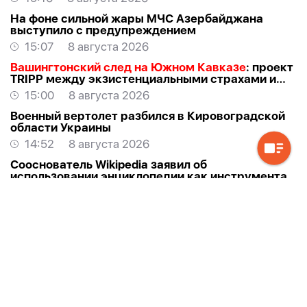
На фоне сильной жары МЧС Азербайджана
выступило с предупреждением
15:07
8 августа 2026
Вашингтонский след на Южном Кавказе
: проект
TRIPР между экзистенциальными страхами и
прагматичными интересами -
АЗЕР
15:00
8 августа 2026
АЛЛАХВЕРАНОВ
Военный вертолет разбился в Кировоградской
области Украины
14:52
8 августа 2026
Сооснователь Wikipedia заявил об
использовании энциклопедии как инструмента
пропаганды
14:48
8 августа 2026
Хикмет Гаджиев: Президент Ильхам Алиев
выиграл не только войну, но и мир
-
ВИДЕО
14:41
8 августа 2026
В Италии бушует пожар на одном из самых
популярных курортов
14:35
8 августа 2026