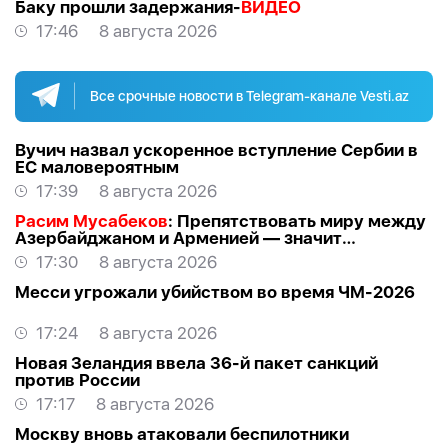
Баку прошли задержания-
ВИДЕО
17:46
8 августа 2026
Все срочные новости в Telegram-канале Vesti.az
Вучич назвал ускоренное вступление Сербии в
ЕС маловероятным
17:39
8 августа 2026
Расим Мусабеков
: Препятствовать миру между
Азербайджаном и Арменией — значит
создавать проблемы самим себе -
ЭКСПЕРТ
17:30
8 августа 2026
Месси угрожали убийством во время ЧМ-2026
17:24
8 августа 2026
Новая Зеландия ввела 36-й пакет санкций
против России
17:17
8 августа 2026
Москву вновь атаковали беспилотники