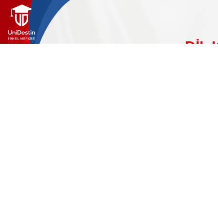
DİL
İngilis, 