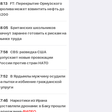
18:13
FT: Перекрытие Ормузского
пролива может взвинтить нефть до
$200
18:05
Британских школьников
начнут заранее готовить к рискам на
рынке труда
17:58
CBS: разведка США
допускает новые провокации
России против стран НАТО
17:52
В Ярдымлы мужчину осудили
за пытки и избиение гражданской
супруги
17:46
Наркотики из Ирана
доставляли дронами: в Баку прошли
задержания-
ВИДЕО