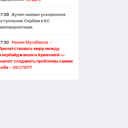
17:39
Вучич назвал ускоренное
вступление Сербии в ЕС
маловероятным
17:30
Расим Мусабеков
:
Препятствовать миру между
Азербайджаном и Арменией —
значит создавать проблемы самим
себе -
ЭКСПЕРТ
17:24
Месси угрожали убийством
во время ЧМ-2026
17:17
Новая Зеландия ввела 36-й
пакет санкций против России
17:13
Москву вновь атаковали