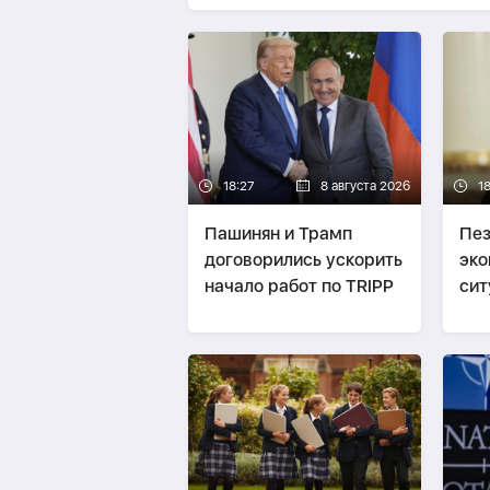
18:27
8 августа 2026
18
Пашинян и Трамп
Пез
договорились ускорить
эко
начало работ по TRIPP
сит
бол