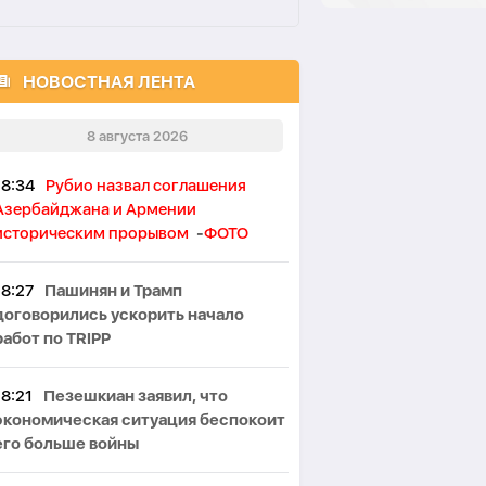
НОВОСТНАЯ ЛЕНТА
8 августа 2026
18:34
Рубио назвал соглашения
Азербайджана и Армении
историческим прорывом
-
ФОТО
18:27
Пашинян и Трамп
договорились ускорить начало
работ по TRIPP
18:21
Пезешкиан заявил, что
экономическая ситуация беспокоит
его больше войны