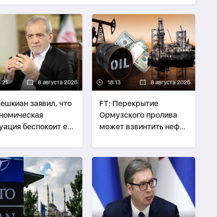
:21
8 августа 2026
18:13
8 августа 2026
ешкиан заявил, что
FT: Перекрытие
номическая
Ормузского пролива
уация беспокоит его
может взвинтить нефть
ьше войны
до $200