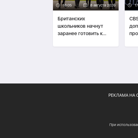
18:05
8 августа 2026
1
Британских
CBS
школьников начнут
доп
заранее готовить к
про
рискам на рынке труда
про
РЕКЛАМА НА 
При использова