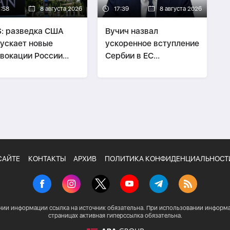
7:58
8 августа 2026
17:39
8 августа 2026
: разведка США
Вучич назвал
ускает новые
ускоренное вступление
вокации России
Сербии в ЕС
тив стран НАТО
маловероятным
САЙТЕ
КОНТАКТЫ
АРХИВ
ПОЛИТИКА КОНФИДЕНЦИАЛЬНОСТ
нии информации ссылка на источник обязательна. При использовании информа
страницах активная гиперссылка обязательна.