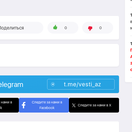
Поделиться
0
0
elegram
t.me/vesti_az
 нами в
Следите за нами в
Следите за нами в X
ok
Facebook