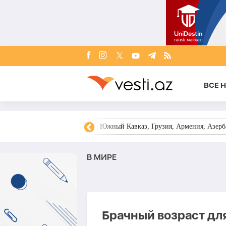
ВСЕ 
овости Азербайджана
Южный Кавказ, Грузия, Армения, Азерба
В МИРЕ
Брачный возраст дл