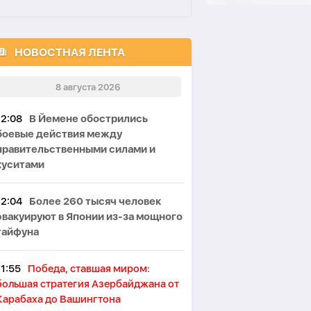
НОВОСТНАЯ ЛЕНТА
8 августа 2026
12:08
В Йемене обострились
боевые действия между
правительственными силами и
хуситами
12:04
Более 260 тысяч человек
эвакуируют в Японии из-за мощного
тайфуна
11:55
Победа, ставшая миром:
большая стратегия Азербайджана от
Карабаха до Вашингтона