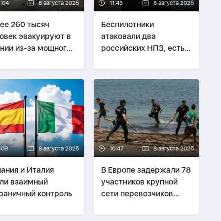
2:04
8 августа 2026
11:43
8 августа 2026
ее 260 тысяч
Беспилотники
овек эвакуируют в
атаковали два
нии из-за мощного
российских НПЗ, есть
фуна
пострадавшие
:09
8 августа 2026
10:47
8 августа 2026
ания и Италия
В Европе задержали 78
ли взаимный
участников крупной
раничный контроль
сети перевозчиков
нелегальных мигрантов