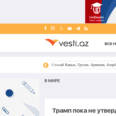
ВСЕ 
овости Азербайджана
Южный Кавказ, Грузия, Армения, Азерба
В МИРЕ
Трамп пока не утве