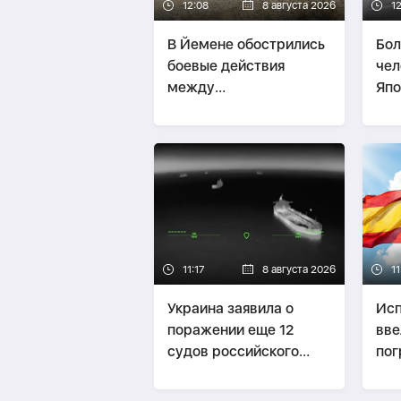
12:08
8 августа 2026
1
В Йемене обострились
Бол
боевые действия
чел
между
Япо
правительственными
тай
силами и хуситами
11:17
8 августа 2026
11
Украина заявила о
Исп
поражении еще 12
вве
судов российского
пог
«теневого флота»