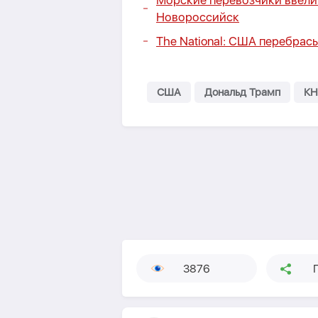
Морские перевозчики ввели 
Новороссийск
The National: США перебрас
США
Дональд Трамп
КН
3876