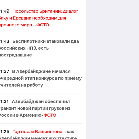
11:49
Посольство Британии: диалог
Баку и Еревана необходим для
прочного мира
-
ФОТО
11:43
Беспилотники атаковали два
российских НПЗ, есть
пострадавшие
11:37
В Азербайджане начался
очередной этап конкурса по приему
учителей на работу
11:31
Азербайджан обеспечил
транзит новой партии грузов из
России в Армению-
ФОТО
11:25
Год после Вашингтона
: как
Азербайджан меняет архитектуру