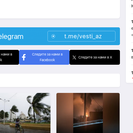
elegram
t.me/vesti_az
 нами в
Следите за нами в
Следите за нами в X
ok
Facebook