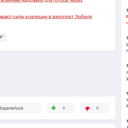
военные надбавки для грузов через
ывают силы коалиции в аэропорт Эрбиля
Р
Поделиться
0
0