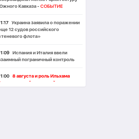
Южного Кавказа -
СОБЫТИЕ
11:17
Украина заявила о поражении
еще 12 судов российского
«теневого флота»
11:09
Испания и Италия ввели
взаимный пограничный контроль
11:00
8 августа и роль Ильхама
Алиева: от войны к новой
архитектуре региона -
АНАЛИТИКА
10:47
В Европе задержали 78
участников крупной сети
перевозчиков нелегальных
мигрантов