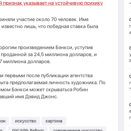
й признак указывает на устойчивую психику
риняли участие около 70 человек. Имя
 известно лишь, что победная ставка была
дорогим произведением Бэнкси, уступив
проданной за 24,5 миллиона долларов, и
7 миллиона долларов.
али первыми после публикации агентства
крыта предполагаемая личность художника. По
имом Бэнкси может скрываться Робин
вавший имя Дэвид Джонс.
ион
искусство
картина
rs
Girl With Balloon
современное искусство