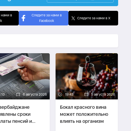
 нами в
Следите за нами в
Следите за нами в X
ok
Facebook
:13
6 августа 2026
19:43
5 августа 2026
зербайджане
Бокал красного вина
явлены сроки
может положительно
латы пенсий и
влиять на организм
обий за август