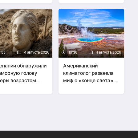
9:53
4 августа 2026
19:38
4 августа 2026
спании обнаружили
Американский
морную голову
климатолог развеяла
еры возрастом
миф о «конце света»
ло 2 тысяч лет
из-за Йеллоустоуна