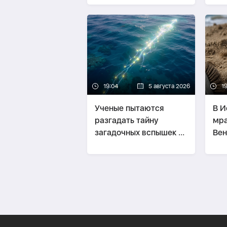
19:04
5 августа 2026
1
Ученые пытаются
В И
разгадать тайну
мра
загадочных вспышек в
Вен
Тихом океане
око