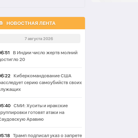
НОВОСТНАЯ ЛЕНТА
7 августа 2026
06:51
В Индии число жертв молний
достигло 20
06:22
Киберкомандование США
расследует серию самоубийств своих
служащих
05:40
СМИ: Хуситы и иракские
группировки готовят атаки на
Саудовскую Аравию
05:18
Трамп подписал указ о запрете