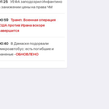
01:25
УЕФА заподозрил Инфантино
в занижении цены на права ЧМ
00:59
Трамп: Военная операция
США против Ирана вскоре
завершится
00:40
В Дамаске подорвали
микроавтобус: есть погибшие и
раненые -
ОБНОВЛЕНО
00:29
Два взрыва произошли на
иранском острове Кешм
00:10
В Германии при столкновении
двух трамваев пострадали до 30
человек