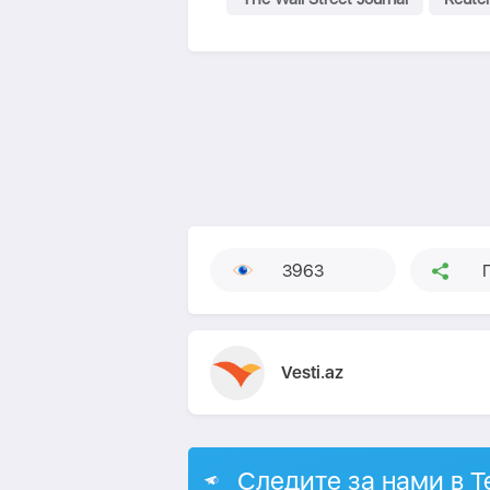
3963
Vesti.az
Следите за нами в T