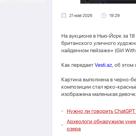
21 мая 2026
19:29
На аукционе в Нью-Йорк за 1
британского уличного художн
найденном пейзаже» (Girl With 
Как передает
Vesti.az
, об этом 
Картина выполнена в черно-б
композиции стал ярко-красны
изображена маленькая девочка
Нужно ли говорить ChatGPT
Археологи обнаружили уник
озера