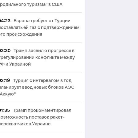
"родильного туризма" в США
04:23
Европа требует от Турции
поставлять ей газ с подтверждением
его происхождения
03:30
Трамп заявил о прогрессе в
урегулировании конфликта между
РФ и Украиной
02:19
Турция с интервалом в год
планирует ввод новых блоков АЭС
"Аккую"
01:35
Трамп прокомментировал
возможность поставок ракет-
перехватчиков Украине