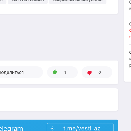
Поделиться
1
0
elegram
t.me/vesti_az