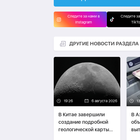
Следите за нами в
Следите за
Instagram
TikT
ДРУГИЕ НОВОСТИ РАЗДЕЛА
19:26
6 августа 2026
13
В Китае завершили
В А
создание подробной
объ
геологической карты
вып
Луны
пос