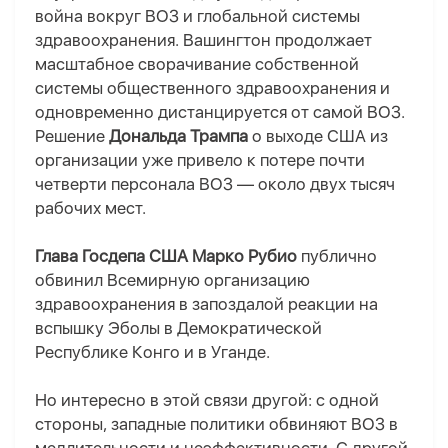
война вокруг ВОЗ и глобальной системы
здравоохранения.
Вашингтон продолжает
масштабное сворачивание собственной
системы общественного здравоохранения и
одновременно дистанцируется от самой ВОЗ.
Решение
Дональд
а
Трамп
а
о выходе США из
организации уже привело к потере почти
четверти персонала ВОЗ — около двух тысяч
рабочих мест.
Глава Госдепа США Марко Рубио
публично
обвинил Всемирн
ую
организаци
ю
здравоохранения в запоздалой реакции на
вспышку Эболы в Демократическ
ой
Республик
е
Конго и
в
Уганд
е
.
Но интересно в этой связи другой: с
одной
стороны, западные политики обвиняют ВОЗ в