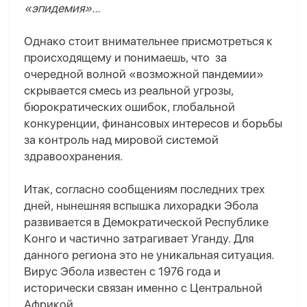
«эпидемия»…
Однако
стоит внимательнее присмотреться к
происходящему и понимаешь, что
за
очередной волной
«возможной пандемии»
скрывается смесь
из
реальной угрозы,
бюрократических ошибок, глобальной
конкуренции, финансовых интересов и борьбы
за контроль над мировой системой
здравоохранения.
Итак, согласно сообщениям последних трех
дней, н
ынешняя вспышка лихорадки Эбола
развивается в Демократическ
ой
Республик
е
Конго и частично затрагивает Уганд
у
. Для
данного
региона это не уникальная ситуация.
Вирус Эбола известен с 1976 года и
исторически связан именно с Центральной
Африкой.