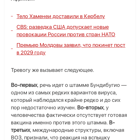
Тело Хаменеи доставили в Кербелу
CBS: разведка США допускает новые
провокации России против стран НАТО
Премьер Молдовы заявил, что покинет пост
в 2029 году
Тревогу же вызывает следующее
.
Во-первых
, речь идет о штамме Бундибугио —
одном из самых редких вариантов вируса,
который наблюдался крайне редко и до сих
пор недостаточно изучен.
Во-вторых
, у
человечества фактически отсутствует готовая
вакцина именно против этого штамма.
В-
третьих
, международные структуры, включая
ВОЗ, признали, что реакция на вспышку