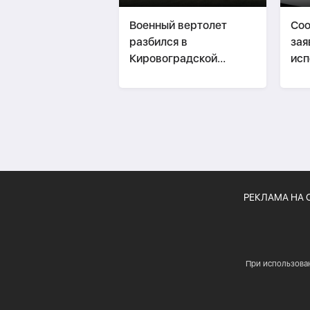
Военный вертолет
Соо
разбился в
зая
Кировоградской
исп
области Украины
энц
инс
про
РЕКЛАМА НА 
При использова