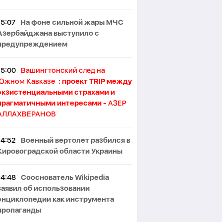
15:07
На фоне сильной жары МЧС
Азербайджана выступило с
предупреждением
15:00
Вашингтонский след на
Южном Кавказе
: проект TRIP между
экзистенциальными страхами и
прагматичными интересами -
АЗЕР
АЛЛАХВЕРАНОВ
14:52
Военный вертолет разбился в
Кировоградской области Украины
14:48
Сооснователь Wikipedia
заявил об использовании
энциклопедии как инструмента
пропаганды