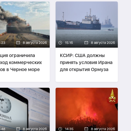
5:23
8 августа 2026
15:16
8 августа 2026
ция ограничила
КСИР: США должны
ход коммерческих
принять условия Ирана
ов в Черное море
для открытия Ормуза
4:48
8 августа 2026
14:35
8 августа 2026