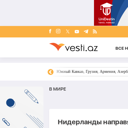
ВСЕ 
овости Азербайджана
Южный Кавказ, Грузия, Армения, Азерба
В МИРЕ
Нидерланды направя