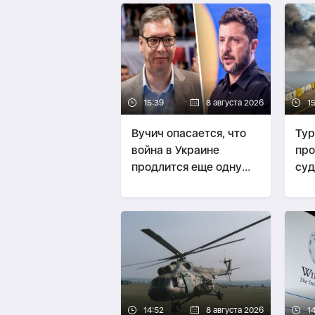
15:39
8 августа 2026
1
Вучич опасается, что
Тур
война в Украине
про
продлится еще одну
суд
зиму
14:52
8 августа 2026
1