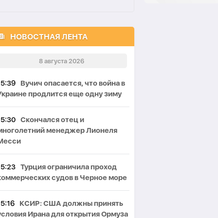
НОВОСТНАЯ ЛЕНТА
8 августа 2026
15:39
Вучич опасается, что война в
Украине продлится еще одну зиму
15:30
Скончался отец и
многолетний менеджер Лионеля
Месси
15:23
Турция ограничила проход
коммерческих судов в Черное море
15:16
КСИР: США должны принять
условия Ирана для открытия Ормуза