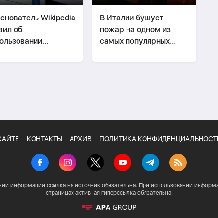
снователь Wikipedia
В Италии бушует
вил об
пожар на одном из
ользовании
самых популярных
иклопедии как
курортов
трумента
паганды
САЙТЕ
КОНТАКТЫ
АРХИВ
ПОЛИТИКА КОНФИДЕНЦИАЛЬНОСТ
нии информации ссылка на источник обязательна. При использовании информа
страницах активная гиперссылка обязательна.