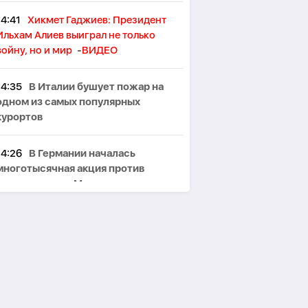
14:41
Хикмет Гаджиев: Президент
Ильхам Алиев выиграл не только
войну, но и мир
-
ВИДЕО
14:35
В Италии бушует пожар на
одном из самых популярных
курортов
14:26
В Германии началась
многотысячная акция против
правительства Мерца
14:19
ЕС нарастил импорт
российского СПГ вопреки планам
отказаться от него
14:13
Шесть неизвестных дронов
заметили над важным объектом