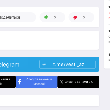
Поделиться
0
0
elegram
t.me/vesti_az
 нами в
Следите за нами в
Следите за нами в X
ok
Facebook