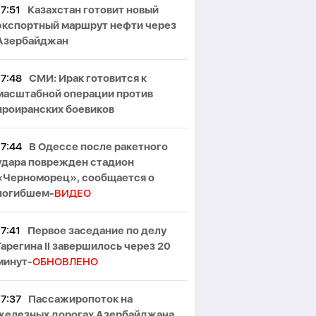
17:51
Казахстан готовит новый
экспортный маршрут нефти через
Азербайджан
17:48
СМИ: Ирак готовится к
масштабной операции против
проиранских боевиков
17:44
В Одессе после ракетного
удара поврежден стадион
«Черноморец», сообщается о
погибшем-
ВИДЕО
17:41
Первое заседание по делу
Гарегина II завершилось через 20
минут-
ОБНОВЛЕНО
17:37
Пассажиропоток на
железных дорогах Азербайджана