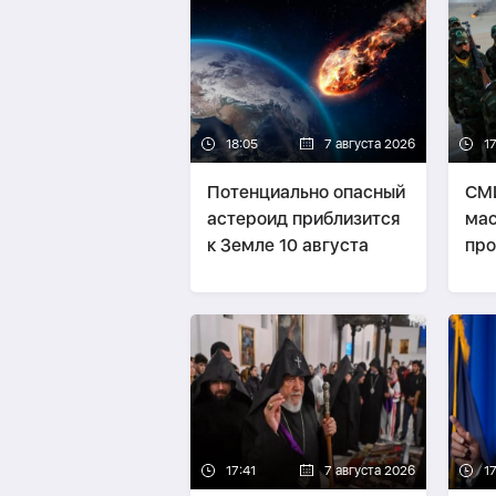
18:05
7 августа 2026
1
Потенциально опасный
СМИ
астероид приблизится
мас
к Земле 10 августа
про
бое
17:41
7 августа 2026
1