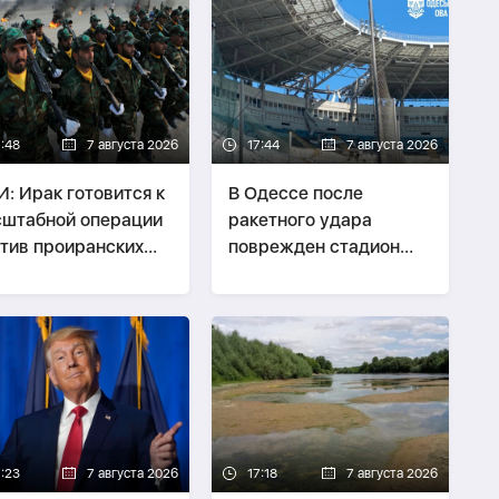
7:48
7 августа 2026
17:44
7 августа 2026
: Ирак готовится к
В Одессе после
штабной операции
ракетного удара
тив проиранских
поврежден стадион
виков
«Черноморец»,
сообщается о
погибшем-
ВИДЕО
7:23
7 августа 2026
17:18
7 августа 2026