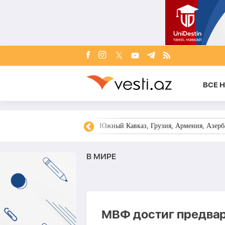
ВСЕ 
овости Азербайджана
Южный Кавказ, Грузия, Армения, Азерба
В МИРЕ
МВФ достиг предвар