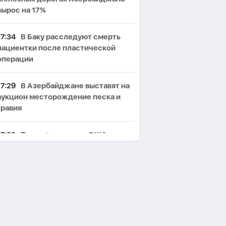
вырос на 17%
17:34
В Баку расследуют смерть
пациентки после пластической
операции
17:29
В Азербайджане выставят на
аукцион месторождение песка и
гравия
17:23
Трамп заявил, что США
переживают «золотой век»
17:18
Критическое обмеление
Днестра вынудило Украину и
Молдову вводить ограничения
17:12
Трех должностных лиц