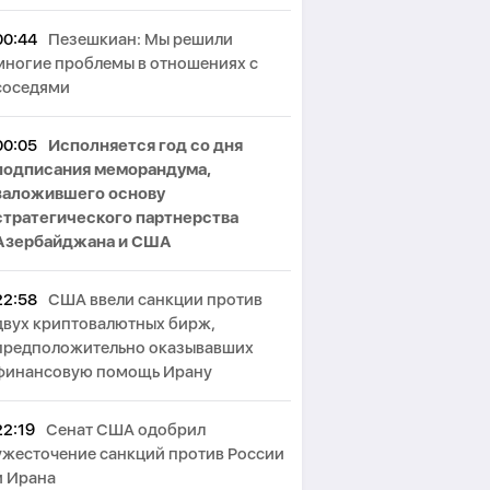
00:44
Пезешкиан: Мы решили
многие проблемы в отношениях с
соседями
00:05
Исполняется год со дня
подписания меморандума,
заложившего основу
стратегического партнерства
Азербайджана и США
22:58
США ввели санкции против
двух криптовалютных бирж,
предположительно оказывавших
финансовую помощь Ирану
22:19
Сенат США одобрил
ужесточение санкций против России
и Ирана