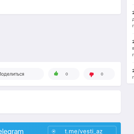
Поделиться
0
0
elegram
t.me/vesti_az