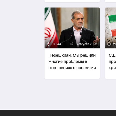
строительства
пол
бального зала в Белом
доме
00:44
8 августа 2026
2
Пезешкиан: Мы решили
США
многие проблемы в
про
отношениях с соседями
кри
пре
ока
фи
Ир