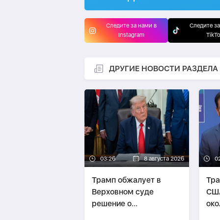
Следите за нами в
Следите за
Instagram
TikT
ДРУГИЕ НОВОСТИ РАЗДЕЛА
03:26
8 августа 2026
0
Трамп обжалует в
Тра
Верховном суде
США
решение о
око
прекращении
про