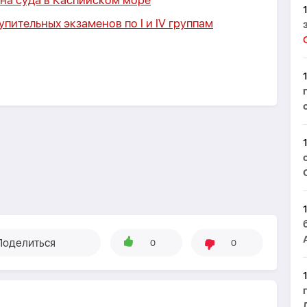
 на суда в Каспийском море
пительных экзаменов по I и IV группам
Поделиться
0
0