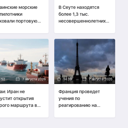
аинские морские
В Сеуте находятся
пилотники
более 1,3 тыс.
ковали портовую
несовершеннолетних
у Ялты
нелегальных мигрантов
4:52
7 августа 2026
14:39
7 августа 2026
аи: Иран не
Франция проведет
устит открытия
учения по
рого маршрута в
реагированию на
узском проливе
общенациональный
блэкаут