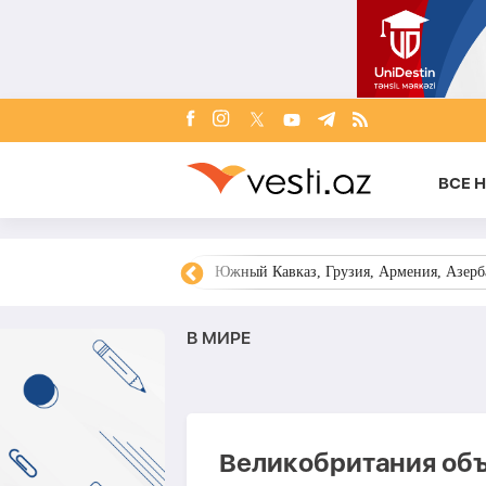
ВСЕ 
овости Азербайджана
Южный Кавказ, Грузия, Армения, Азерба
В МИРЕ
Великобритания объя