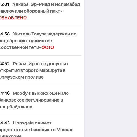
15:01
Анкара, Эр-Рияд и Исламабад
заключили оборонный пакт-
ОБНОВЛЕНО
14:58
Житель Товуза задержан по
подозрению в убийстве
собственной тети-
ФОТО
14:52
Резаи: Иран не допустит
открытия второго маршрута в
Ормузском проливе
14:46
Moody's высоко оценило
банковское регулирование в
Азербайджане
14:43
Lionsgate снимет
продолжение байопика о Майкле
Джексоне