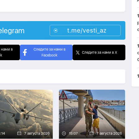
elegram
t.me/vesti_az
 нами в
Следите за нами в
Следите за нами в X
ok
Facebook
:14
7 августа 2026
15:07
7 августа 2026