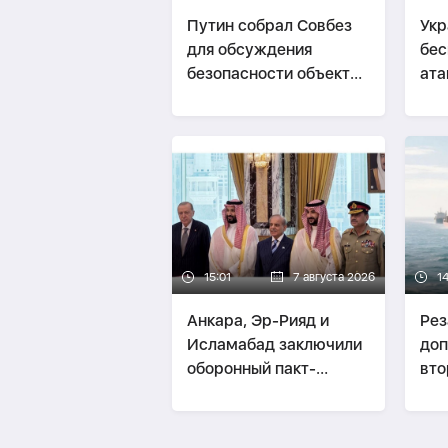
Путин собрал Совбез
Укр
для обсуждения
бес
безопасности объектов
ата
инфраструктуры
зон
15:01
7 августа 2026
1
Анкара, Эр-Рияд и
Рез
Исламабад заключили
доп
оборонный пакт-
вто
ОБНОВЛЕНО
Орм