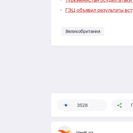
Туркменистан осудил атаки
ГЭЦ объявил результаты всту
Великобритания
3528
Vesti.az