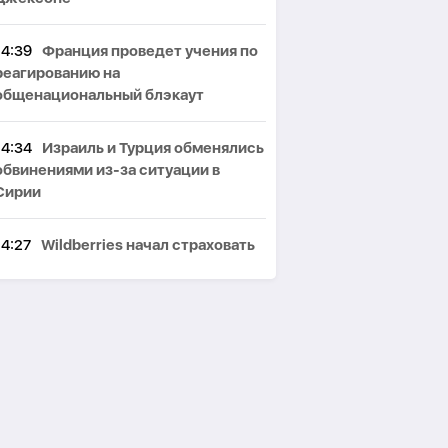
14:39
Франция проведет учения по
реагированию на
общенациональный блэкаут
14:34
Израиль и Турция обменялись
обвинениями из-за ситуации в
Сирии
14:27
Wildberries начал страховать
товары продавцов от атак
беспилотников
14:18
Президент США заявил о
готовности Ирана к соглашению
14:11
Прокуратура Грузии
возбудила первое дело о