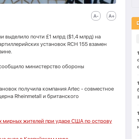
 выделило почти £1 млрд ($1,4 млрд) на
 артиллерийских установок RCH 155 взамен
аине.
м сообщило министерство обороны
ановок получила компания Artec - совместное
ерна Rheinmetall и британского
х мирных жителей при ударе США по острову