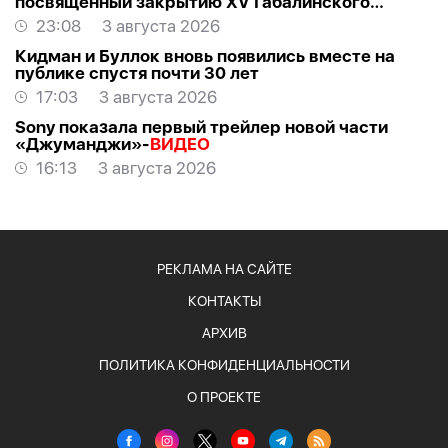
посвящённый закрытию XV Габалинского
международного музыкального фестиваля
23:08
3 августа 2026
Кидман и Буллок вновь появились вместе на
публике спустя почти 30 лет
17:03
3 августа 2026
Sony показала первый трейлер новой части
«Джуманджи»-
ВИДЕО
16:13
3 августа 2026
РЕКЛАМА НА САЙТЕ
КОНТАКТЫ
АРХИВ
ПОЛИТИКА КОНФИДЕНЦИАЛЬНОСТИ
О ПРОЕКТЕ