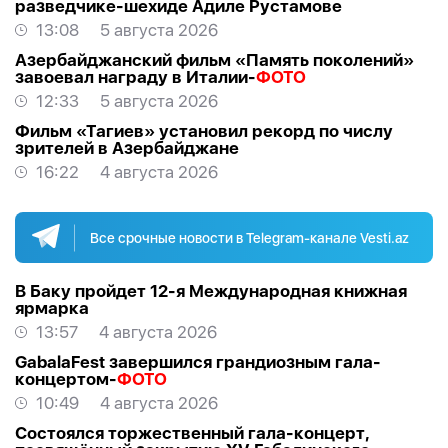
разведчике-шехиде Адиле Рустамове
13:08
5 августа 2026
Азербайджанский фильм «Память поколений»
завоевал награду в Италии-
ФОТО
12:33
5 августа 2026
Фильм «Тагиев» установил рекорд по числу
зрителей в Азербайджане
16:22
4 августа 2026
Все срочные новости в Telegram-канале Vesti.az
В Баку пройдет 12-я Международная книжная
ярмарка
13:57
4 августа 2026
GabalaFest завершился грандиозным гала-
концертом-
ФОТО
10:49
4 августа 2026
Состоялся торжественный гала-концерт,