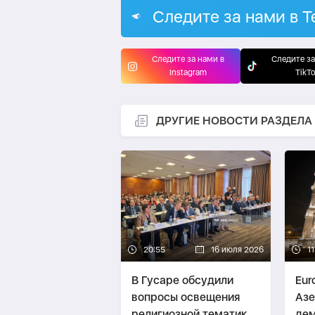
Следите за нами в T
Следите за нами в
Следите за
Instagram
TikT
ДРУГИЕ НОВОСТИ РАЗДЕЛА
20:55
16 июля 2026
11
В Гусаре обсудили
Eur
вопросы освещения
Аз
религиозной тематики
дем