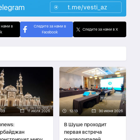
elegram
t.me/vesti_az
 нами в
Следите за нами в
Следите за нами в X
ok
Facebook
:03
11 июля 2026
12:13
30 июня 2026
onews:
В Шуше проходит
ербайджан
первая встреча
онстрирует миру
руководителей