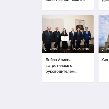
в СМИ-
ФОТО
тра
сос
20:10
25 июня 2026
0
Лейла Алиева
Сег
встретилась с
руководителем
Ватиканской
апостольской
библиотеки и
Апостольского архива-
ФОТО