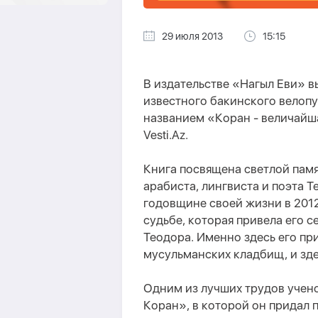
29 июля 2013
15:15
В издательстве «Нагыл Еви» вы
известного бакинского велоп
названием «Коран - величайша
Vesti.Az.
Книга посвящена светлой пам
арабиста, лингвиста и поэта 
годовщине своей жизни в 2012
судьбе, которая привела его с
Теодора. Именно здесь его пр
мусульманских кладбищ, и зде
Одним из лучших трудов учен
Коран», в которой он придал 