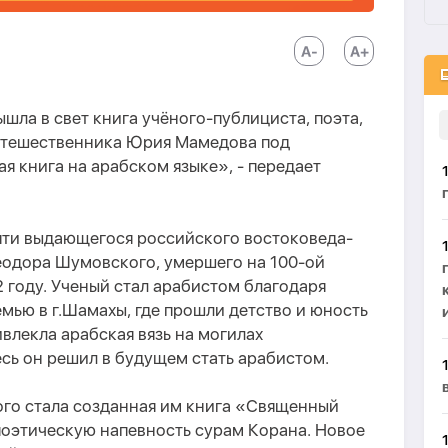
шла в свет книга учёного-публициста, поэта,
утешественника Юрия Мамедова под
я книга на арабском языке», - передает
яти выдающегося российского востоковеда-
Теодора Шумовского, умершего на 100-ой
 году. Ученый стал арабистом благодаря
емью в г.Шамахы, где прошли детство и юность
ивлекла арабская вязь на могилах
сь он решил в будущем стать арабистом.
ого стала созданная им книга «Священный
поэтическую напевность сурам Корана. Новое