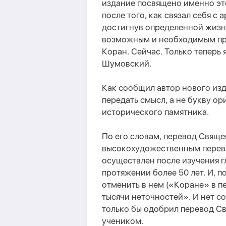
издание посвящено именно это
после того, как связал себя с
достигнув определенной жизне
возможным и необходимым при
Коран. Сейчас. Только теперь 
Шумовский.
Как сообщил автор нового и
передать смысл, а не букву ор
исторического памятника.
По его словам, перевод Свящ
высокохудожественным перево
осуществлен после изучения г
протяжении более 50 лет. И, 
отменить в нем («Коране» в п
тысячи неточностей». И нет 
только бы одобрил перевод С
учеником.