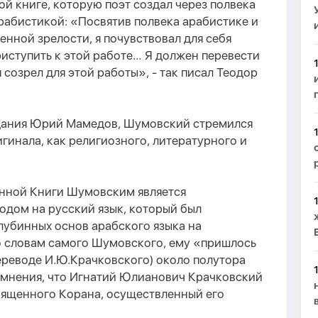
й книге, которую поэт создал через полвека
 арабистикой: «Посвятив полвека арабистике и
нной зрелости, я почувствовал для себя
ступить к этой работе… Я должен перевести
я созрел для этой работы», - так писал Теодор
здания Юрий Мамедов, Шумовский стремился
игинала, как религиозного, литературного и
енной Книги Шумовским является
дом на русский язык, который был
лубинных основ арабского языка на
по словам самого Шумовского, ему «пришлось
ереводе И.Ю.Крачковского) около полутора
сомнения, что Игнатий Юлианович Крачковский
вященного Корана, осуществленный его