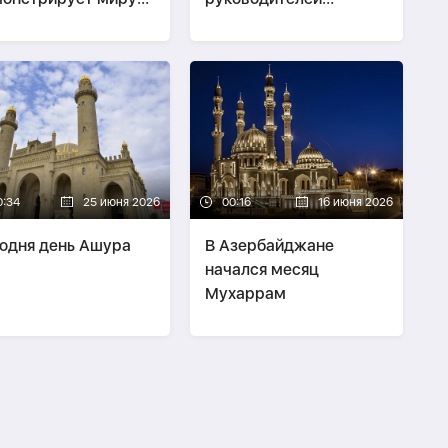
диции религиозного
религиозных ведомств
уществования
стран ОТГ
0:34
25 июня 2026
00:16
16 июня 2026
одня день Ашура
В Азербайджане
начался месяц
Мухаррам