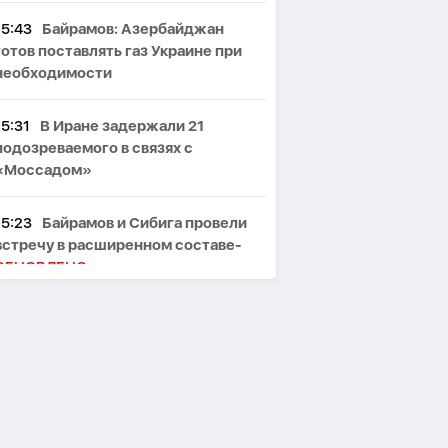
15:43
Байрамов: Азербайджан
готов поставлять газ Украине при
необходимости
15:31
В Иране задержали 21
подозреваемого в связях с
«Моссадом»
15:23
Байрамов и Сибига провели
встречу в расширенном составе-
ОБНОВЛЕНО
15:19
Азербайджан увеличил
экспорт томатов на 25%
15:13
Байрамов ознакомился в Киеве
с архивами о дипломатической
миссии АДР