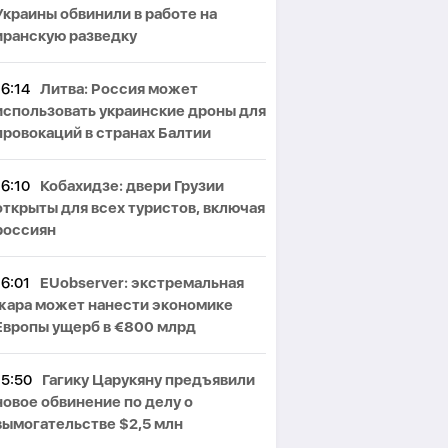
Украины обвинили в работе на
иранскую разведку
16:14
Литва: Россия может
использовать украинские дроны для
провокаций в странах Балтии
16:10
Кобахидзе: двери Грузии
открыты для всех туристов, включая
россиян
16:01
EUobserver: экстремальная
жара может нанести экономике
Европы ущерб в €800 млрд
15:50
Гагику Царукяну предъявили
новое обвинение по делу о
вымогательстве $2,5 млн