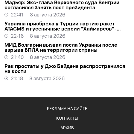
Мадьяр: Экс-глава Верховного суда Венгрии
согласился занять пост президента
22:41
8 августа 2026
Украина приобрела у Турции партию ракет
ATACMS и гусеничные версии "Хаймарсов"-
ОБНОВЛЕНО
22:16
8 августа 2026
МИД Болгарии вызвал посла Украины после
взрыва БПЛА на территории страны
21:40
8 августа 2026
Рак простаты у Джо Байдена распространился
на кости
21:18
8 августа 2026
РЕКЛАМА НА САЙТЕ
КОНТАКТЫ
АРХИВ