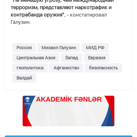
"Не меньшую угрозу, чем международный
терроризм, представляют наркотрафик и
контрабанда оружия"
, - констатировал
Галузин.
Россия
Михаил Галузин
МИД РФ
Центральная Азия
Запад
Евразия
геополитика
Афганистан
безопасность
Валдай