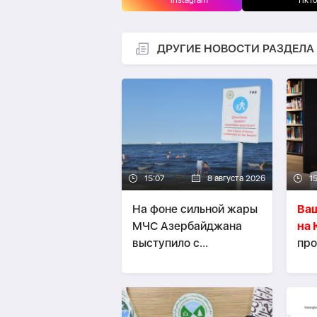
Instagram
TikT
ДРУГИЕ НОВОСТИ РАЗДЕЛА
15:07
8 августа 2026
1
На фоне сильной жары
Ваш
МЧС Азербайджана
на
выступило с
про
предупреждением
экз
стр
пр
инт