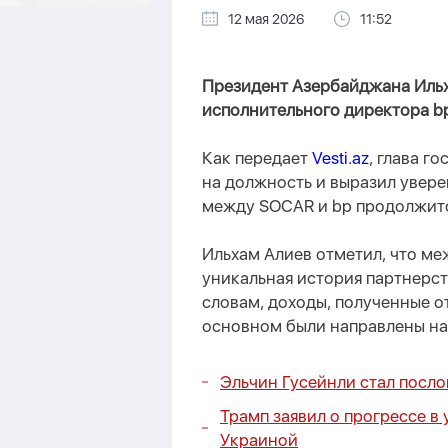
12 мая 2026
11:52
Президент Азербайджана Ильх
исполнительного директора bp
Как передает
Vesti.az
, глава г
на должность и выразил увере
между SOCAR и bp продолжитс
Ильхам Алиев отметил, что м
уникальная история партнерст
словам, доходы, полученные от
основном были направлены на
Эльчин Гусейнли стал посл
Трамп заявил о прогрессе в
Украиной