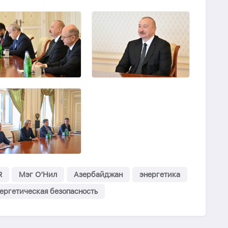
R
Мэг О’Нил
Азербайджан
энергетика
ергетическая безопасность