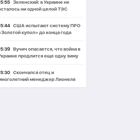
15:55
Зеленский: в Украине не
осталось ни одной целой ТЭС
15:44
США испытают систему ПРО
«Золотой купол» до конца года
15:39
Вучич опасается, что война в
Украине продлится еще одну зиму
15:30
Скончался отец и
многолетний менеджер Лионеля
Месси
15:23
Турция ограничила проход
коммерческих судов в Черное море
15:16
КСИР: США должны принять
условия Ирана для открытия Ормуза