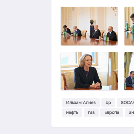
Ильхам Алиев
bp
SOCA
нефть
газ
Европа
эн