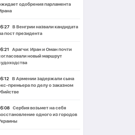
ожидает одобрения парламента
Ирана
16:27
В Венгрии назвали кандидата
на пост президента
16:21
Арагчи: Иран и Оман почти
согласовали новый маршрут
судоходства
16:12
В Армении задержали сына
экс-премьера по делу о заказном
убийстве
16:08
Сербия возьмет на себя
восстановление одного из городов
Украины