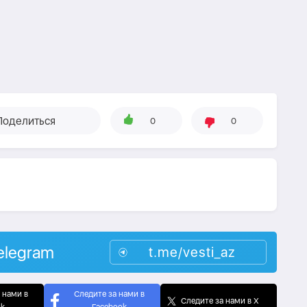
Поделиться
0
0
elegram
t.me/vesti_az
 нами в
Следите за нами в
Следите за нами в X