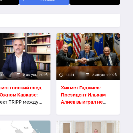
ok
Facebook
5:00
8 августа 2026
14:41
8 августа 2026
ингтонский след
Хикмет Гаджиев:
 Южном Кавказе
:
Президент Ильхам
ект TRIPР между
Алиев выиграл не
истенциальными
только войну, но и
ахами и
мир
-
ВИДЕО
агматичными
ересами -
АЗЕР