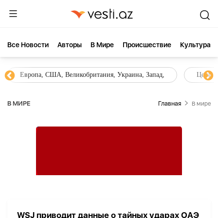
Все Новости
Aвторы
В Мире
Происшествие
Культура
Европа, США, Великобритания, Украина, Запад,
Цены н
В МИРЕ
Главная
В мире
WSJ приводит данные о тайных ударах ОАЭ