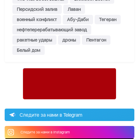
Персидский залив
Лаван
военный конфликт
Абу-Даби
Тегеран
нефтеперерабатывающий завод
ракетные удары
дроны
Пентагон
Белый дом
Следите за нами в Telegram
Следите за нами в Instagram