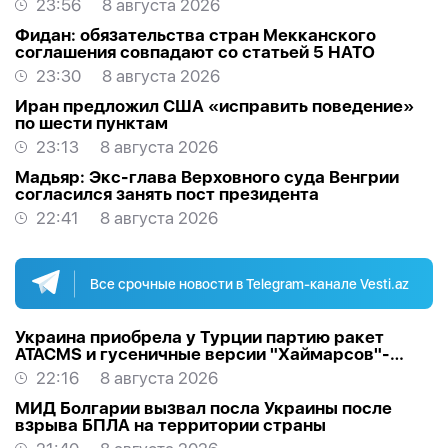
23:56
8 августа 2026
Фидан: обязательства стран Мекканского
соглашения совпадают со статьей 5 НАТО
23:30
8 августа 2026
Иран предложил США «исправить поведение»
по шести пунктам
23:13
8 августа 2026
Мадьяр: Экс-глава Верховного суда Венгрии
согласился занять пост президента
22:41
8 августа 2026
Все срочные новости в Telegram-канале Vesti.az
Украина приобрела у Турции партию ракет
ATACMS и гусеничные версии "Хаймарсов"-
ОБНОВЛЕНО
22:16
8 августа 2026
МИД Болгарии вызвал посла Украины после
взрыва БПЛА на территории страны