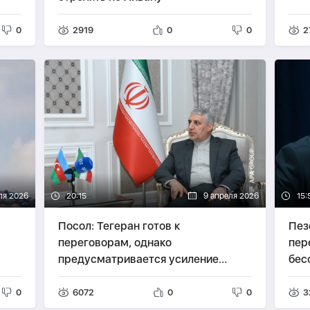
0
2919
0
0
2
ля 2026
20:15
9 апреля 2026
15:
Посол: Тегеран готов к
Пез
переговорам, однако
пер
предусматривается усиление
бес
оборонного потенциала
0
6072
0
0
3