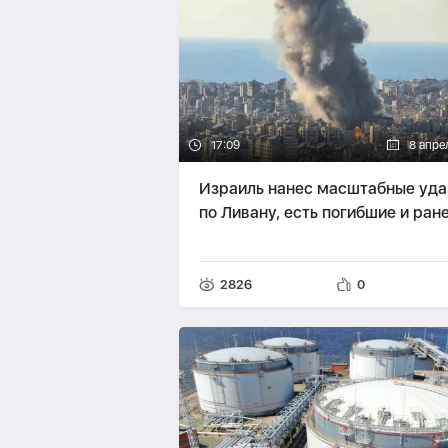
17:09
8 апре
Израиль нанес масштабные уд
по Ливану, есть погибшие и ран
2826
0