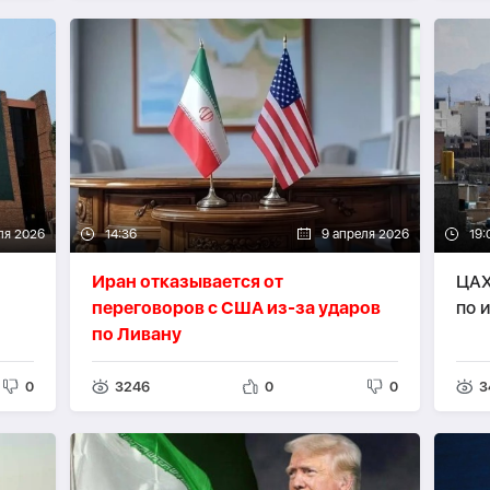
ля 2026
14:36
9 апреля 2026
19:
Иран отказывается от
ЦАХ
переговоров с США из-за ударов
по 
по Ливану
0
3246
0
0
3