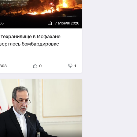
05
7 апреля 2026
техранилище в Исфахане
верглось бомбардировке
303
0
1