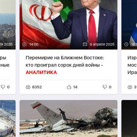
ля 2026
14:00
8 апреля 2026
18:
ары
Перемирие на Ближнем Востоке:
Изр
еные
кто проиграл сорок дней войны -
мос
АНАЛИТИКА
Ира
0
8352
14
0
3