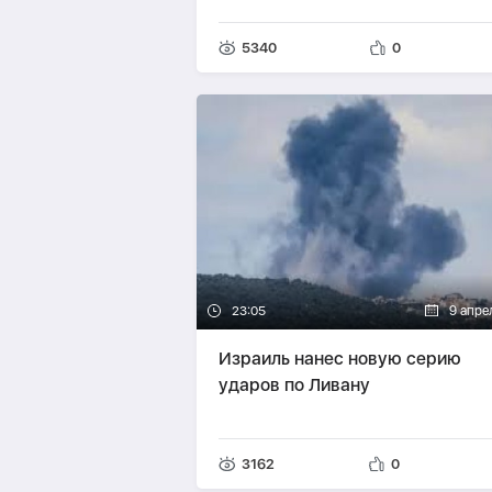
5340
0
23:05
9 апре
Израиль нанес новую серию
ударов по Ливану
3162
0