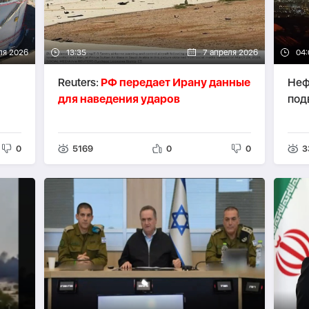
ля 2026
13:35
7 апреля 2026
04:
Reuters:
РФ передает Ирану данные
Неф
для наведения ударов
под
0
5169
0
0
3