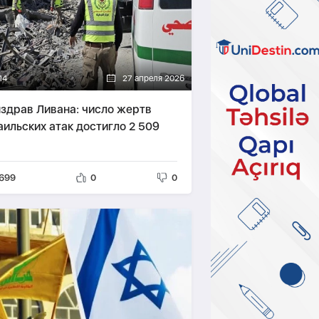
14
27 апреля 2026
здрав Ливана: число жертв
аильских атак достигло 2 509
699
0
0