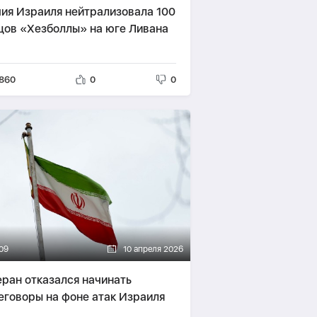
ия Израиля нейтрализовала 100
цов «Хезболлы» на юге Ливана
860
0
0
09
10 апреля 2026
еран отказался начинать
еговоры на фоне атак Израиля