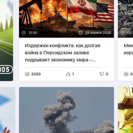
13:00
29 апреля 2026
03:
Издержки конфликта: как долгая
Мин
война в Персидском заливе
изр
подрывает экономику мира -
АНАЛИТИКА
4269
1
0
3