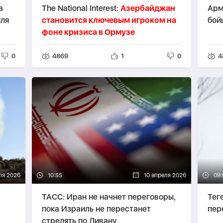
а
The National Interest:
Азербайджан
Арм
иля
становится ключевым игроком на
бой
фоне кризиса в Ормузе
0
4869
1
0
4
ля 2026
10:55
10 апреля 2026
09:
ТАСС: Иран не начнет переговоры,
Тег
пока Израиль не перестанет
пер
стрелять по Ливану