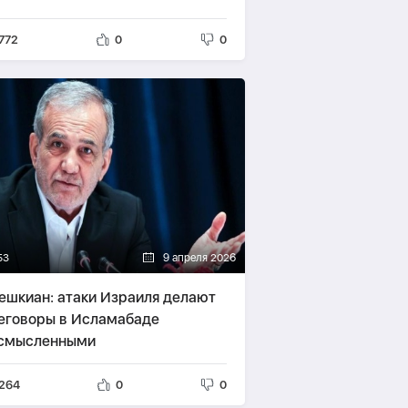
772
0
0
53
9 апреля 2026
ешкиан: атаки Израиля делают
еговоры в Исламабаде
смысленными
264
0
0