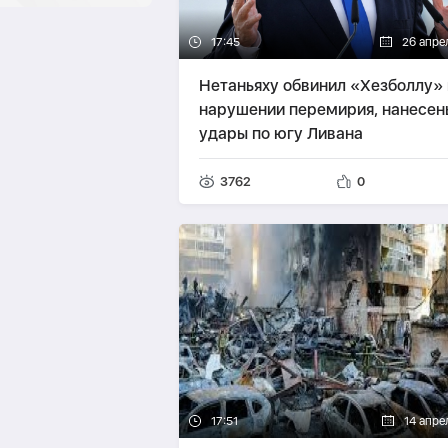
17:45
26 апре
Нетаньяху обвинил «Хезболлу» 
нарушении перемирия, нанесен
удары по югу Ливана
3762
0
17:51
14 апре