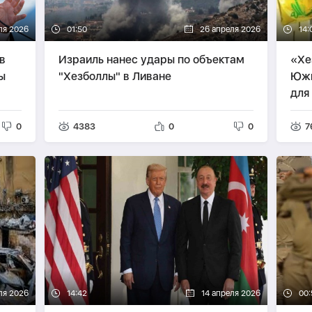
ля 2026
01:50
26 апреля 2026
14:
в
Израиль нанес удары по объектам
«Хе
ы
"Хезболлы" в Ливане
Южн
для
0
4383
0
0
7
ля 2026
14:42
14 апреля 2026
00: