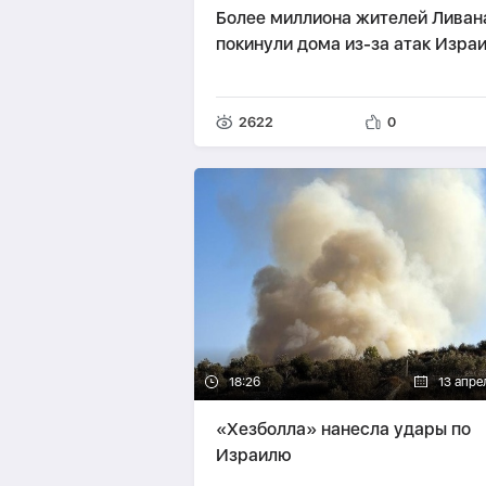
Более миллиона жителей Ливан
покинули дома из-за атак Изра
2622
0
18:26
13 апре
«Хезболла» нанесла удары по
Израилю