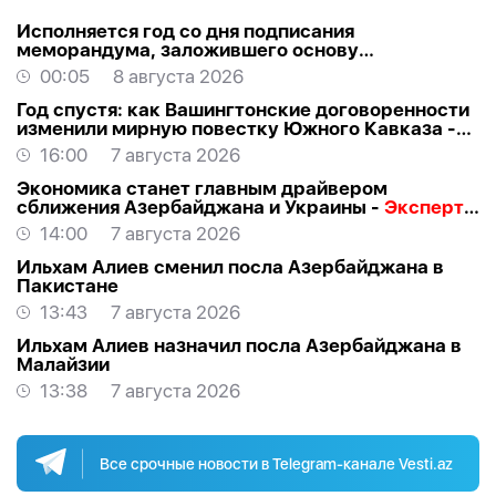
Исполняется год со дня подписания
меморандума, заложившего основу
стратегического партнерства Азербайджана и
00:05
8 августа 2026
США
Год спустя: как Вашингтонские договоренности
изменили мирную повестку Южного Кавказа -
ВЗГЛЯД
16:00
7 августа 2026
Экономика станет главным драйвером
сближения Азербайджана и Украины -
Эксперт о
визите Байрамова в Киев
14:00
7 августа 2026
Ильхам Алиев сменил посла Азербайджана в
Пакистане
13:43
7 августа 2026
Ильхам Алиев назначил посла Азербайджана в
Малайзии
13:38
7 августа 2026
Все срочные новости в Telegram-канале Vesti.az