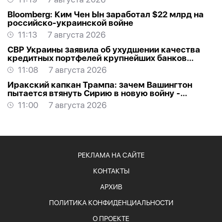
Bloomberg: Ким Чен Ын заработал $22 млрд на
российско-украинской войне
11:13
7 августа 2026
СВР Украины заявила об ухудшении качества
кредитных портфелей крупнейших банков
России
11:08
7 августа 2026
Иракский капкан Трампа: зачем Вашингтон
пытается втянуть Сирию в новую войну -
АНАЛИТИКА
11:00
7 августа 2026
РЕКЛАМА НА САЙТЕ
КОНТАКТЫ
АРХИВ
ПОЛИТИКА КОНФИДЕНЦИАЛЬНОСТИ
О ПРОЕКТЕ