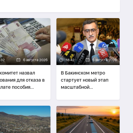
:32
6 августа 2026
18:42
5 августа 2026
комитет назвал
В Бакинском метро
ования для отказа в
стартует новый этап
лате пособия
масштабной
нужденным
модернизации
реселенцам