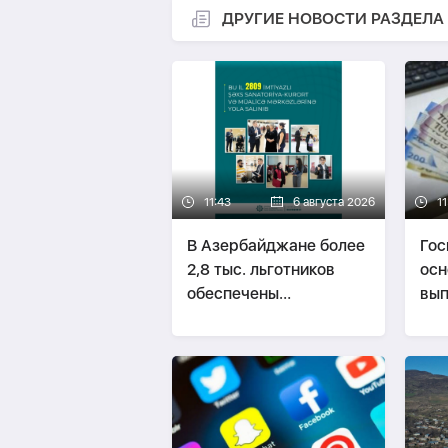
ДРУГИЕ НОВОСТИ РАЗДЕЛА
11:43
6 августа 2026
11
В Азербайджане более
Гос
2,8 тыс. льготников
осн
обеспечены
вып
санаторными
вы
путевками
пе