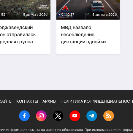
2:52
5 августа 2026
10:37
5 августа 2026
оджавендский
МВД назвало
он отправилась
несоблюдение
редная группа
дистанции одной из
еселенцев
главных причин ДТП
САЙТЕ
КОНТАКТЫ
АРХИВ
ПОЛИТИКА КОНФИДЕНЦИАЛЬНОСТ
нии информации ссылка на источник обязательна. При использовании информа