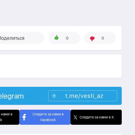
Поделиться
0
0
elegram
t.me/vesti_az
 нами в
Следите за нами в
Следите за нами в X
ok
Facebook