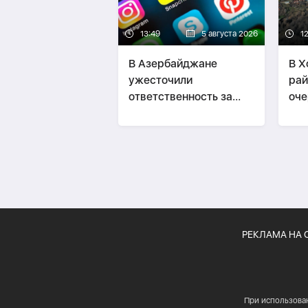
13:49
5 августа 2026
1
В Азербайджане
В Х
ужесточили
рай
ответственность за
оче
нарушение правил
пер
работы соцсетей
РЕКЛАМА НА 
При использова