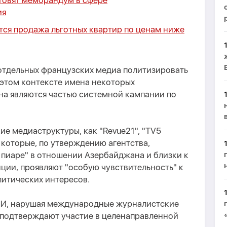
товят меморандум в сфере
ия
ся продажа льготных квартир по ценам ниже
 отдельных французских медиа политизировать
 этом контексте имена некоторых
а являются частью системной кампании по
кие медиаструктуры, как "Revue21", "TV5
", которые, по утверждению агентства,
 пиаре" в отношении Азербайджана и близки к
ции, проявляют "особую чувствительность" к
литических интересов.
МИ, нарушая международные журналистские
 подтверждают участие в целенаправленной