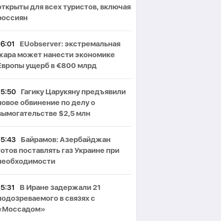
открыты для всех туристов, включая
россиян
16:01
EUobserver: экстремальная
жара может нанести экономике
Европы ущерб в €800 млрд
15:50
Гагику Царукяну предъявили
новое обвинение по делу о
вымогательстве $2,5 млн
15:43
Байрамов: Азербайджан
готов поставлять газ Украине при
необходимости
15:31
В Иране задержали 21
подозреваемого в связях с
«Моссадом»