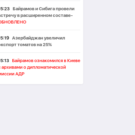
15:23
Байрамов и Сибига провели
встречу в расширенном составе-
ОБНОВЛЕНО
15:19
Азербайджан увеличил
экспорт томатов на 25%
15:13
Байрамов ознакомился в Киеве
с архивами о дипломатической
миссии АДР
15:11
TotalEnergies: Россия
экспортирует около 3 млн баррелей
нефти в сутки через теневой флот
15:09
Глава турецкой разведки
встретился с министром
иностранных дел Сирии