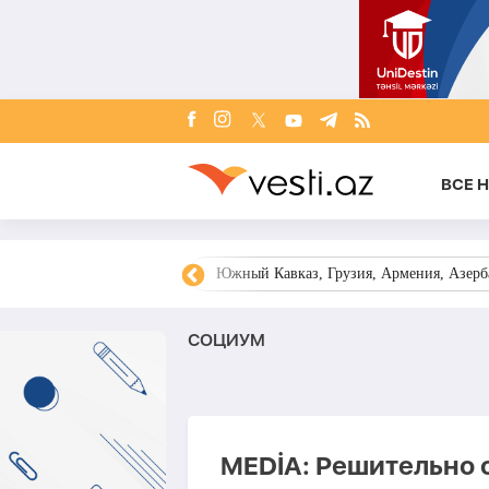
ВСЕ 
овости Азербайджана
Южный Кавказ, Грузия, Армения, Азерба
СОЦИУМ
MEDİA: Решительно