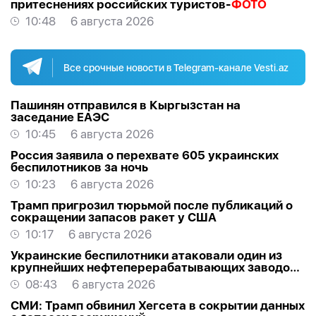
притеснениях российских туристов-
ФОТО
10:48
6 августа 2026
Все срочные новости в Telegram-канале Vesti.az
Пашинян отправился в Кыргызстан на
заседание ЕАЭС
10:45
6 августа 2026
Россия заявила о перехвате 605 украинских
беспилотников за ночь
10:23
6 августа 2026
Трамп пригрозил тюрьмой после публикаций о
сокращении запасов ракет у США
10:17
6 августа 2026
Украинские беспилотники атаковали один из
крупнейших нефтеперерабатывающих заводов
России в Ярославской области
08:43
6 августа 2026
СМИ: Трамп обвинил Хегсета в сокрытии данных