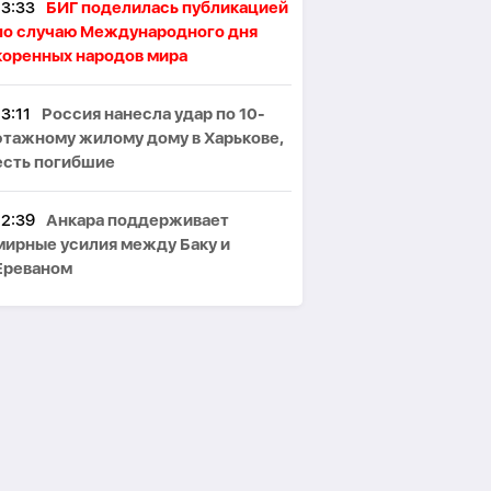
13:33
БИГ поделилась публикацией
по случаю Международного дня
коренных народов мира
13:11
Россия нанесла удар по 10-
этажному жилому дому в Харькове,
есть погибшие
12:39
Анкара поддерживает
мирные усилия между Баку и
Ереваном
12:23
В Испании правые считают,
что премьер несет ответственность
за кризис в Сеуте
12:00
Рашад Рзакулиев: На
Ближнем Востоке появился новый
блок с «ядерным зонтиком» -