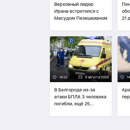
Верховный лидер
Пен
Ирана встретился с
обо
Масудом Пезешкианом
21 
14:22
9 августа 2026
14
В Белгороде из-за
Ара
атаки БПЛА 3 человека
пер
погибли, ещё 25
пострадали
-
ОБНОВЛЕНО