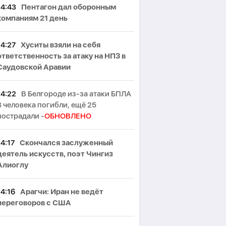
14:43
Пентагон дал оборонным
компаниям 21 день
14:27
Хуситы взяли на себя
ответственность за атаку на НПЗ в
Саудовской Аравии
14:22
В Белгороде из-за атаки БПЛА
3 человека погибли, ещё 25
пострадали -
ОБНОВЛЕНО
14:17
Скончался заслуженный
деятель искусств, поэт Чингиз
Алиоглу
14:16
Арагчи: Иран не ведёт
переговоров с США