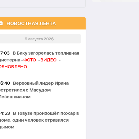
НОВОСТНАЯ ЛЕНТА
9 августа 2026
17:03
В Баку загорелась топливная
цистерна -
ФОТО
-
ВИДЕО
-
ОБНОВЛЕНО
16:40
Верховный лидер Ирана
встретился с Масудом
Пезешкианом
14:53
В Товузе произошёл пожар в
доме, один человек отравился
дымом