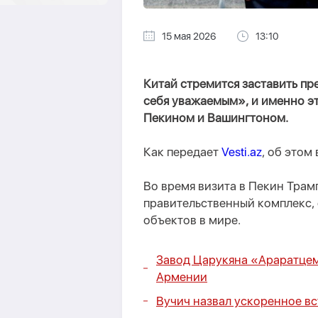
15 мая 2026
13:10
Китай стремится заставить п
себя уважаемым», и именно э
Пекином и Вашингтоном.
Как передает
Vesti.az
, об этом
Во время визита в Пекин Тра
правительственный комплекс,
объектов в мире.
Завод Царукяна «Араратцем
Армении
Вучич назвал ускоренное в