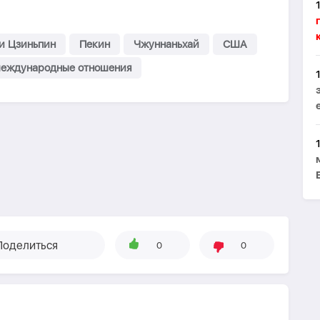
и Цзиньпин
Пекин
Чжуннаньхай
США
еждународные отношения
Поделиться
0
0