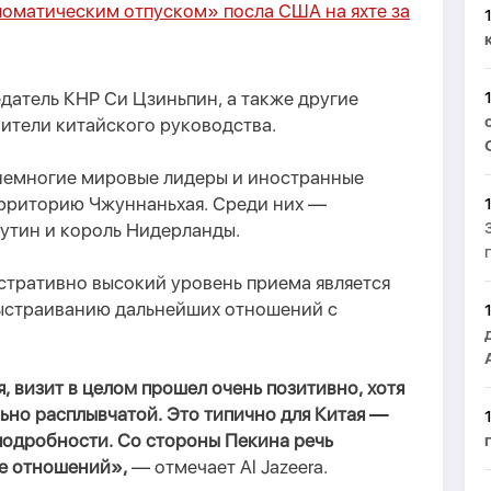
ломатическим отпуском» посла США на яхте за
датель КНР Си Цзиньпин, а также другие
ители китайского руководства.
ь немногие мировые лидеры и иностранные
ерриторию Чжуннаньхая. Среди них —
утин и король Нидерланды.
стративно высокий уровень приема является
выстраиванию дальнейших отношений с
, визит в целом прошел очень позитивно, хотя
ьно расплывчатой. Это типично для Китая —
подробности. Со стороны Пекина речь
ке отношений»,
— отмечает Al Jazeera.