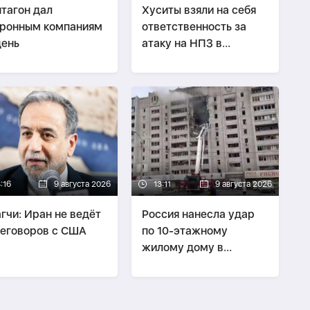
тагон дал
Хуситы взяли на себя
ронным компаниям
ответственность за
день
атаку на НПЗ в
Саудовской Аравии
:16
9 августа 2026
13:11
9 августа 2026
гчи: Иран не ведёт
Россия нанесла удар
еговоров с США
по 10-этажному
жилому дому в
Харькове, есть
погибшие