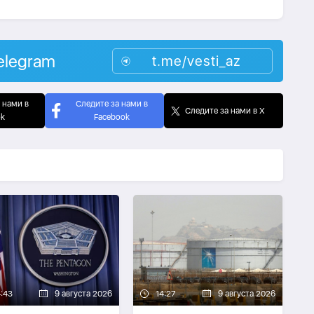
elegram
t.me/vesti_az
 нами в
Следите за нами в
Следите за нами в X
ok
Facebook
4:43
9 августа 2026
14:27
9 августа 2026