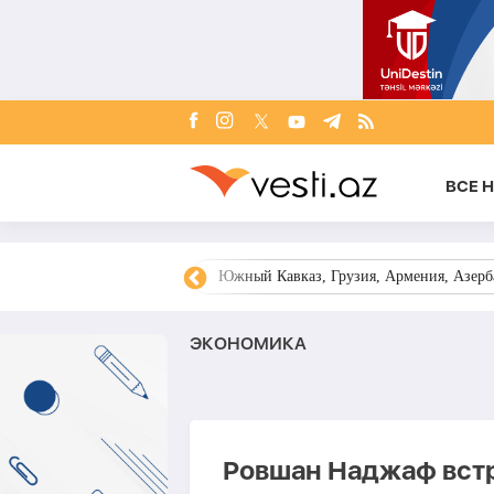
ВСЕ 
овости Азербайджана
Южный Кавказ, Грузия, Армения, Азерба
ЭКОНОМИКА
Ровшан Наджаф встр