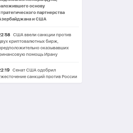
заложившего основу
стратегического партнерства
Азербайджана и США
22:58
США ввели санкции против
двух криптовалютных бирж,
предположительно оказывавших
финансовую помощь Ирану
22:19
Сенат США одобрил
ужесточение санкций против России
и Ирана
21:51
МИД Ирана: США сначала
должны победить в войне, а потом
говорить о «трофеях» Ирана
21:12
Бессент не исключил