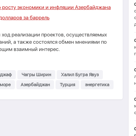
о росту экономики и инфляции Азербайджана
9 долларов за баррель
н ход реализации проектов, осуществляемых
аний, а также состоялся обмен мнениями по
ющим взаимный интерес.
аджаф
Чагры Ширин
Халил Бугра Явуз
 море
Азербайджан
Турция
энергетика