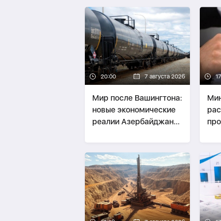
20:00
7 августа 2026
1
Мир после Вашингтона:
Ми
новые экономические
рас
реалии Азербайджана
про
и Армении -
зак
СТРАТЕГИЯ