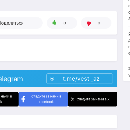
Поделиться
0
0
elegram
t.me/vesti_az
 нами в
Следите за нами в
Следите за нами в X
ok
Facebook