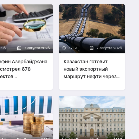
7:56
7 августа 2026
17:51
7 августа 2026
нфин Азербайджана
Казахстан готовит
смотрел 678
новый экспортный
ектов
маршрут нефти через
онодательных актов
Азербайджан