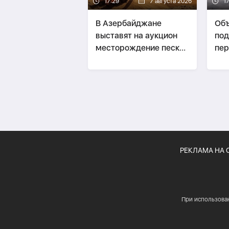
17:29
7 августа 2026
1
В Азербайджане
Объ
выставят на аукцион
по
месторождение песка
пер
и гравия
гос
4 м
РЕКЛАМА НА 
При использова