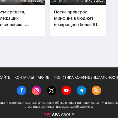
7:06
7 августа 2026
16:47
7 августа 2026
ем средств,
После проверок
длежащих
Минфина в бюджет
ечислению в
возвращено более 91
бюджет, превысил
млн манатов
лрд манатов
САЙТЕ
КОНТАКТЫ
АРХИВ
ПОЛИТИКА КОНФИДЕНЦИАЛЬНОСТ
нии информации ссылка на источник обязательна. При использовании информа
страницах активная гиперссылка обязательна.