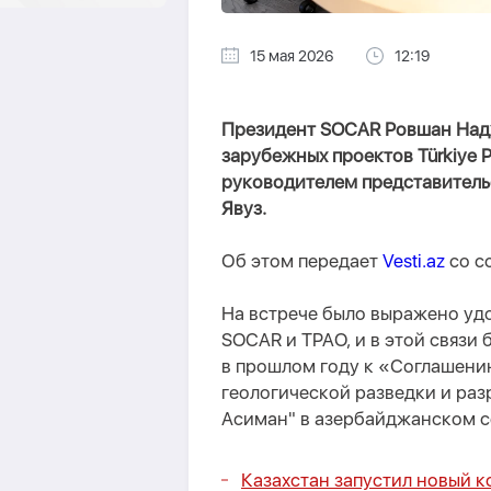
15 мая 2026
12:19
Президент SOCAR Ровшан Надж
зарубежных проектов Türkiye P
руководителем представитель
Явуз.
Об этом передает
Vesti.az
со с
На встрече было выражено уд
SOCAR и TPAO, и в этой связи
в прошлом году к «Соглашени
геологической разведки и ра
Асиман" в азербайджанском с
Казахстан запустил новый к