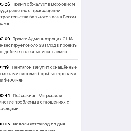
03:26
Трамп обжалует в Верховном
суде решение о прекращении
строительства бального зала в Белом
доме
02:00
Трамп: Администрация США
инвестирует около $3 млрд в проекты
по добыче полезных ископаемых
01:19
Пентагон закупит оснащённые
лазерами системы борьбы с дронами
на $400 млн
00:44
Пезешкиан: Мы решили
многие проблемы в отношениях с
соседями
00:05
Исполняется год со дня
подписания меморандума,