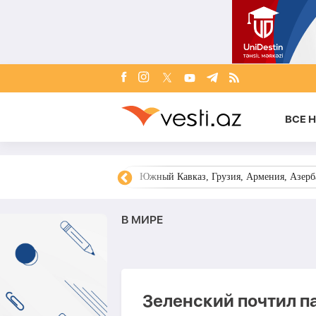
ВСЕ 
овости Азербайджана
Южный Кавказ, Грузия, Армения, Азерба
В МИРЕ
Зеленский почтил п