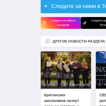
Следите за нами в T
Следите за нами в
Следите за
Instagram
TikT
ДРУГИЕ НОВОСТИ РАЗДЕЛА
18:05
8 августа 2026
1
Британских
CBS
школьников начнут
доп