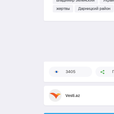
Владимир Зеленский
Украи
жертвы
Дарницкий район
3405
Vesti.az