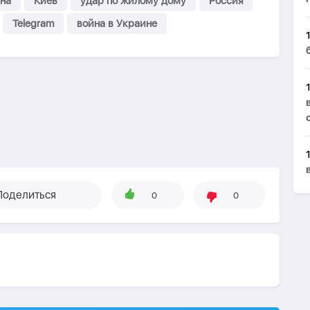
на
Киев
удар по жилому дому
Россия
Telegram
война в Украине
Поделиться
0
0