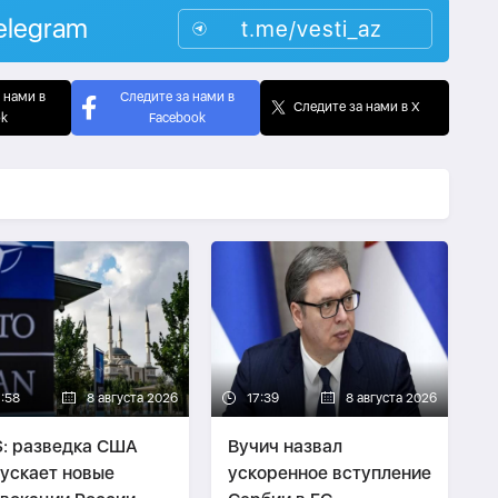
elegram
t.me/vesti_az
 нами в
Следите за нами в
Следите за нами в X
ok
Facebook
7:58
8 августа 2026
17:39
8 августа 2026
: разведка США
Вучич назвал
ускает новые
ускоренное вступление