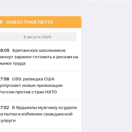
НОВОСТНАЯ ЛЕНТА
8 августа 2026
18:05
Британских школьников
начнут заранее готовить к рискам на
рынке труда
17:58
CBS: разведка США
допускает новые провокации
России против стран НАТО
17:52
В Ярдымлы мужчину осудили
за пытки и избиение гражданской
супруги