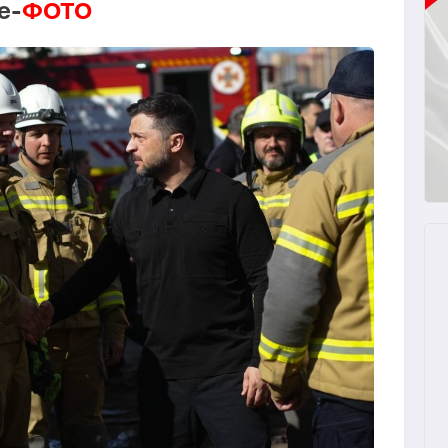
е-
ФОТО