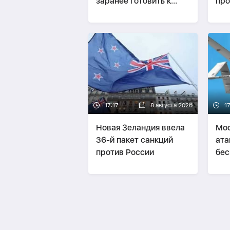
заранее готовить к
про
рискам на рынке труда
про
17:17
8 августа 2026
17
Новая Зеландия ввела
Мос
36-й пакет санкций
ата
против России
бес