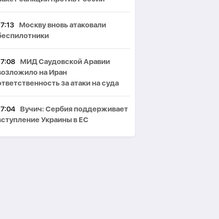
17:13
Москву вновь атаковали
беспилотники
17:08
МИД Саудовской Аравии
возложило на Иран
ответственность за атаки на суда
17:04
Вучич: Сербия поддерживает
вступление Украины в ЕС
16:53
20-летний сын Рамзана
Кадырова стал Героем Чечни
16:45
Европа наращивает
спутниковую группировку IRIS² в
противовес Starlink