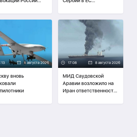
вокации России
Сербии в ЕС
тив стран НАТО
маловероятным
:13
8 августа 2026
17:08
8 августа 2026
кву вновь
МИД Саудовской
ковали
Аравии возложило на
пилотники
Иран ответственность
за атаки на суда