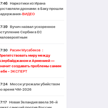
17:46
Наркотики из Ирана
доставляли дронами: в Баку прошли
задержания-
ВИДЕО
17:39
Вучич назвал ускоренное
вступление Сербии в ЕС
маловероятным
17:30
Расим Мусабеков
:
Препятствовать миру между
Азербайджаном и Арменией —
значит создавать проблемы самим
себе -
ЭКСПЕРТ
17:24
Месси угрожали убийством
во время ЧМ-2026
17:17
Новая Зеландия ввела 36-й
пакет санкций против России