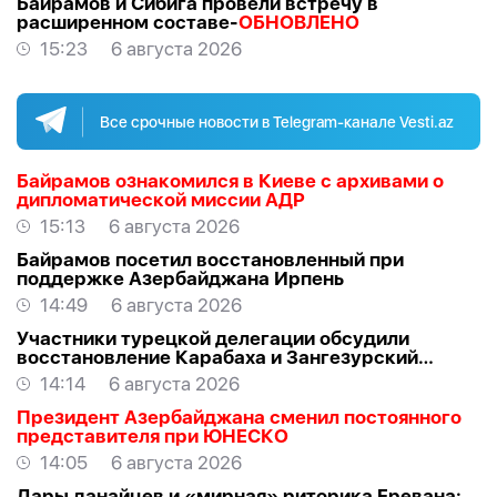
Байрамов и Сибига провели встречу в
расширенном составе-
ОБНОВЛЕНО
15:23
6 августа 2026
Все срочные новости в Telegram-канале Vesti.az
Байрамов ознакомился в Киеве с архивами о
дипломатической миссии АДР
15:13
6 августа 2026
Байрамов посетил восстановленный при
поддержке Азербайджана Ирпень
14:49
6 августа 2026
Участники турецкой делегации обсудили
восстановление Карабаха и Зангезурский
коридор
14:14
6 августа 2026
Президент Азербайджана сменил постоянного
представителя при ЮНЕСКО
14:05
6 августа 2026
Дары данайцев и «мирная» риторика Еревана: