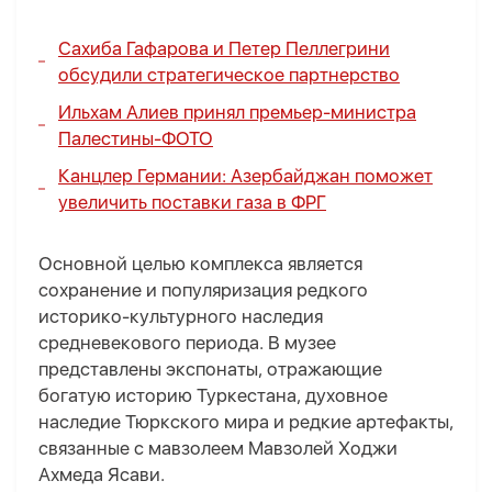
Сахиба Гафарова и Петер Пеллегрини
обсудили стратегическое партнерство
Ильхам Алиев принял премьер-министра
Палестины
-
ФОТО
Канцлер Германии: Азербайджан поможет
увеличить поставки газа в ФРГ
Основной целью комплекса является
сохранение и популяризация редкого
историко-культурного наследия
средневекового периода. В музее
представлены экспонаты, отражающие
богатую историю Туркестана, духовное
наследие Тюркского мира и редкие артефакты,
связанные с мавзолеем Мавзолей Ходжи
Ахмеда Ясави.