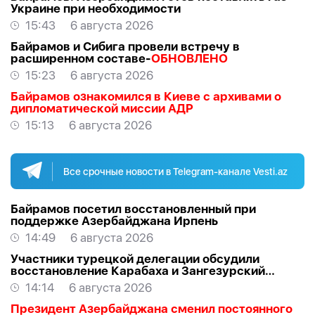
Украине при необходимости
15:43
6 августа 2026
Байрамов и Сибига провели встречу в
расширенном составе-
ОБНОВЛЕНО
15:23
6 августа 2026
Байрамов ознакомился в Киеве с архивами о
дипломатической миссии АДР
15:13
6 августа 2026
Все срочные новости в Telegram-канале Vesti.az
Байрамов посетил восстановленный при
поддержке Азербайджана Ирпень
14:49
6 августа 2026
Участники турецкой делегации обсудили
восстановление Карабаха и Зангезурский
коридор
14:14
6 августа 2026
Президент Азербайджана сменил постоянного