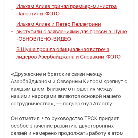
Ильхам Алиев принял премьер-министра
Палестины
-
ФОТО
Ильхам Алиев и Петер Пеллегрини
выступили с заявлениями для прессы в Шуше
-
ОБНОВЛЕНО
-
ВИДЕО
В Шуше прошла официальная встреча
лидеров Азербайджана и Словакии
-
ФОТО
«Дружеские и братские связи между
Азербайджаном и Северным Кипром крепнут с
каждым днем. Близкие отношения между
нашими народами являются основой нашего
сотрудничества», — подчеркнул Атаоглу.
Он отметил, что руководство ТРСК придает
особое значение развитию двусторонних
связей и намерено продолжать работу в этом