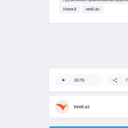
Илия II
vesti.az
3876
Vesti.az