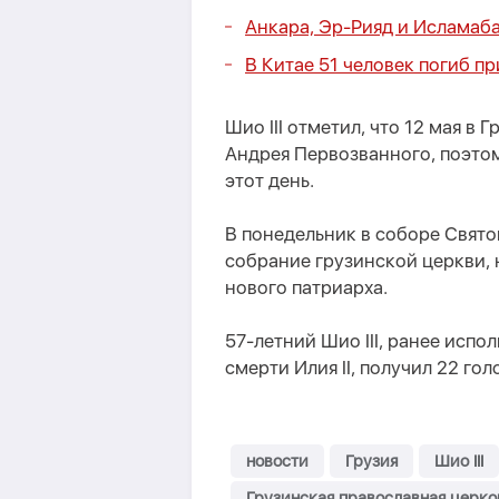
Анкара, Эр-Рияд и Исламаб
В Китае 51 человек погиб п
Шио III отметил, что 12 мая в
Андрея Первозванного, поэто
этот день.
В понедельник в соборе Свят
собрание грузинской церкви,
нового патриарха.
57-летний Шио III, ранее исп
смерти Илия II, получил 22 го
новости
Грузия
Шио III
Грузинская православная церко