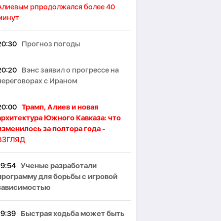
Алиевым рпродолжался более 40
минут
20:30
Прогноз погоды
20:20
Вэнс заявил о прогрессе на
переговорах с Ираном
20:00
Трамп, Алиев и новая
архитектура Южного Кавказа: что
изменилось за полтора года -
ВЗГЛЯД
19:54
Ученые разработали
программу для борьбы с игровой
зависимостью
19:39
Быстрая ходьба может быть