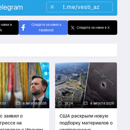
elegram
t.me/vesti_az
 нами в
Следите за нами в
Следите за нами в X
ok
Facebook
0:20
8 августа 2026
19:24
8 августа 2026
с заявил о
США раскрыли новую
грессе на
подборку материалов о
еговорах с Ираном
неопознанных