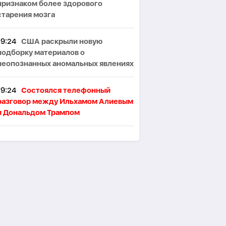
признаком более здорового
старения мозга
19:24
США раскрыли новую
подборку материалов о
неопознанных аномальных явлениях
19:24
Состоялся телефонный
азговор между Ильхамом Алиевым
и Дональдом Трампом
19:11
В самолетах Boeing выявили
новую проблему с пассажирскими
креслами
18:56
Samsung готовит
сентябрьскую премьеру Galaxy S26
FE