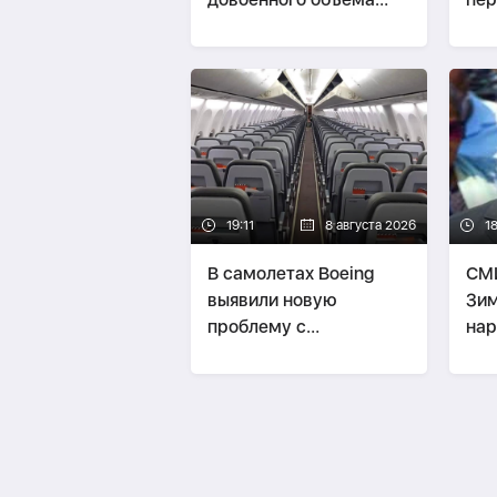
поставок нефти через
Ормуз
19:11
8 августа 2026
1
В самолетах Boeing
СМИ
выявили новую
Зим
проблему с
нар
пассажирскими
Бел
креслами