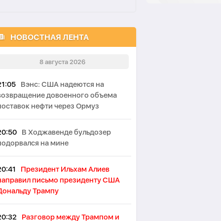
НОВОСТНАЯ ЛЕНТА
8 августа 2026
21:05
Вэнс: США надеются на
возвращение довоенного объема
поставок нефти через Ормуз
20:50
В Ходжавенде бульдозер
подорвался на мине
20:41
Президент Ильхам Алиев
направил письмо президенту США
Дональду Трампу
20:32
Разговор между Трампом и