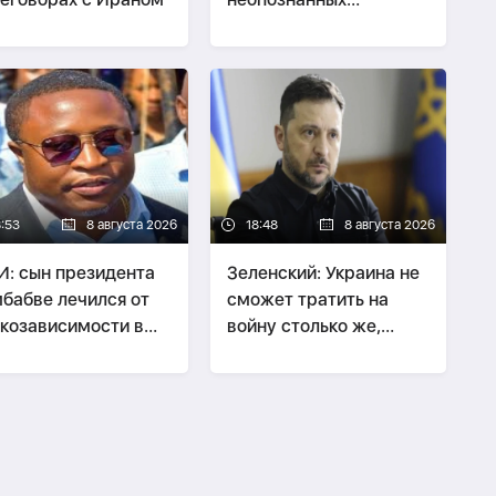
аномальных явлениях
8:53
8 августа 2026
18:48
8 августа 2026
: сын президента
Зеленский: Украина не
бабве лечился от
сможет тратить на
козависимости в
войну столько же,
аруси
сколько Россия