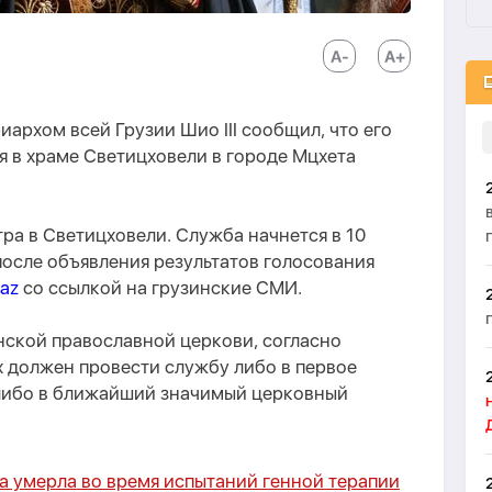
рхом всей Грузии Шио III сообщил, что его
я в храме Светицховели в городе Мцхета
ра в Светицховели. Служба начнется в 10
 после объявления результатов голосования
.az
со ссылкой на грузинские СМИ.
нской православной церкови, согласно
 должен провести службу либо в первое
 либо в ближайший значимый церковный
а умерла во время испытаний генной терапии