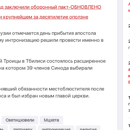
ад заключили оборонный пакт-
ОБНОВЛЕНО
ри крупнейшем за десятилетие оползне
 Грузии отмечается день прибытия апостола
му интронизацию решили провести именно в
ой Троицы в Тбилиси состоялось расширенное
 на котором 39 членов Синода выбирали
олнявший обязанности местоблюстителя после
лоса и был избран новым главой церкви.
Светицховели
Мцхета
вь
патриарх
интронизация
религия