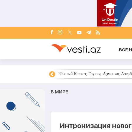
ВСЕ 
овости Азербайджана
Южный Кавказ, Грузия, Армения, Азерба
В МИРЕ
Интронизация новог