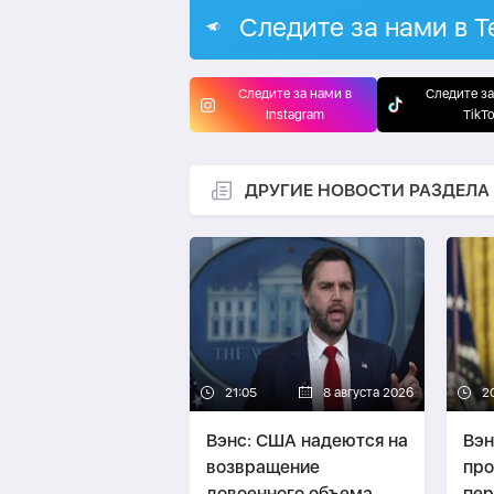
Следите за нами в T
Следите за нами в
Следите за
Instagram
TikT
ДРУГИЕ НОВОСТИ РАЗДЕЛА
21:05
8 августа 2026
2
Вэнс: США надеются на
Вэн
возвращение
про
довоенного объема
пер