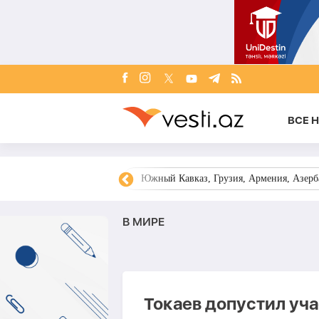
ВСЕ 
овости Азербайджана
Южный Кавказ, Грузия, Армения, Азерба
В МИРЕ
Токаев допустил уч