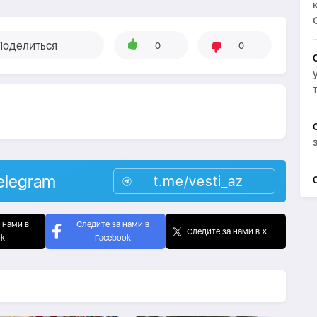
Поделиться
0
0
elegram
t.me/vesti_az
 нами в
Следите за нами в
Следите за нами в X
ok
Facebook