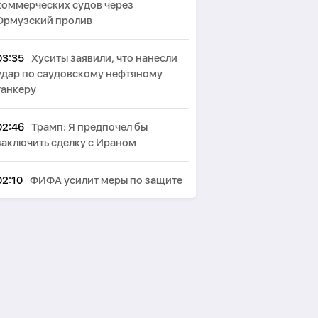
коммерческих судов через
Ормузский пролив
03:35
Хуситы заявили, что нанесли
удар по саудовскому нефтяному
танкеру
02:46
Трамп: Я предпочел бы
заключить сделку с Ираном
02:10
ФИФА усилит меры по защите
репутации после провала проекта
Инфантино
01:33
Администрация Трампа
вернула импортёрам таможенные
пошлины на сумму около 100 млрд
долларов