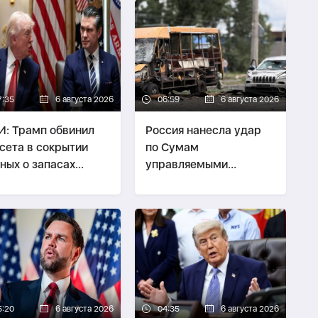
7:35
6 августа 2026
06:59
6 августа 2026
: Трамп обвинил
Россия нанесла удар
сета в сокрытии
по Сумам
ных о запасах
управляемыми
оружений
авиабомбами,
повреждены жилые
дома и торговый центр
5:20
6 августа 2026
04:35
6 августа 2026