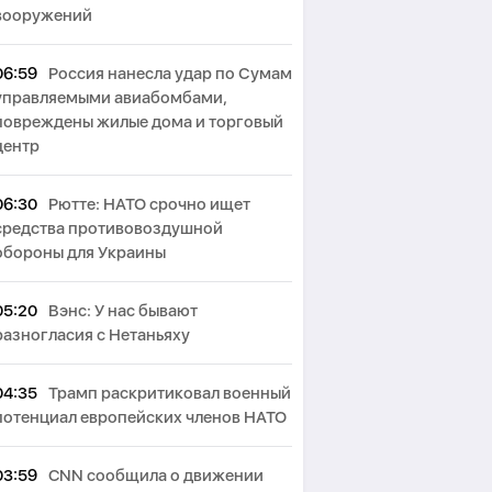
вооружений
06:59
Россия нанесла удар по Сумам
управляемыми авиабомбами,
повреждены жилые дома и торговый
центр
06:30
Рютте: НАТО срочно ищет
средства противовоздушной
обороны для Украины
05:20
Вэнс: У нас бывают
разногласия с Нетаньяху
04:35
Трамп раскритиковал военный
потенциал европейских членов НАТО
03:59
CNN сообщила о движении