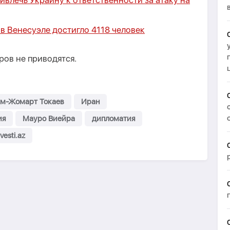
ивлечь Украину к ответственности за атаку на
в Венесуэле достигло 4118 человек
ов не приводятся.
м-Жомарт Токаев
Иран
ия
Мауро Виейра
дипломатия
vesti.az