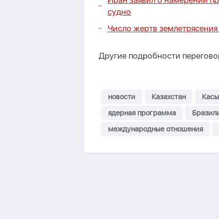
Иран заявил о намерении пр
судно
Число жертв землетрясения 
Другие подробности переговор
новости
Казахстан
Касы
ядерная программа
Бразил
международные отношения