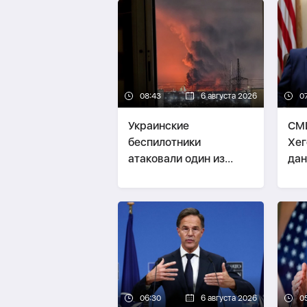
08:43
6 августа 2026
0
Украинские
СМИ
беспилотники
Хег
атаковали один из
дан
крупнейших
во
нефтеперерабатывающих
заводов России в
Ярославской области
06:30
6 августа 2026
0