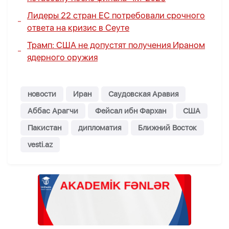
Лидеры 22 стран ЕС потребовали срочного
ответа на кризис в Сеуте
Трамп: США не допустят получения Ираном
ядерного оружия
новости
Иран
Саудовская Аравия
Аббас Арагчи
Фейсал ибн Фархан
США
Пакистан
дипломатия
Ближний Восток
vesti.az