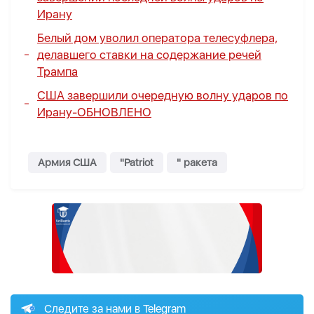
Ирану
Белый дом уволил оператора телесуфлера,
делавшего ставки на содержание речей
Трампа
США завершили очередную волну ударов по
Ирану-
ОБНОВЛЕНО
Армия США
"Patriot
" ракетa
Следите за нами в Telegram