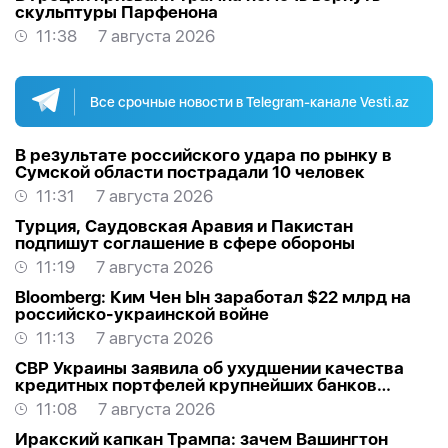
скульптуры Парфенона
11:38
7 августа 2026
Все срочные новости в Telegram-канале Vesti.az
В результате российского удара по рынку в
Сумской области пострадали 10 человек
11:31
7 августа 2026
Турция, Саудовская Аравия и Пакистан
подпишут соглашение в сфере обороны
11:19
7 августа 2026
Bloomberg: Ким Чен Ын заработал $22 млрд на
российско-украинской войне
11:13
7 августа 2026
СВР Украины заявила об ухудшении качества
кредитных портфелей крупнейших банков
России
11:08
7 августа 2026
Иракский капкан Трампа: зачем Вашингтон