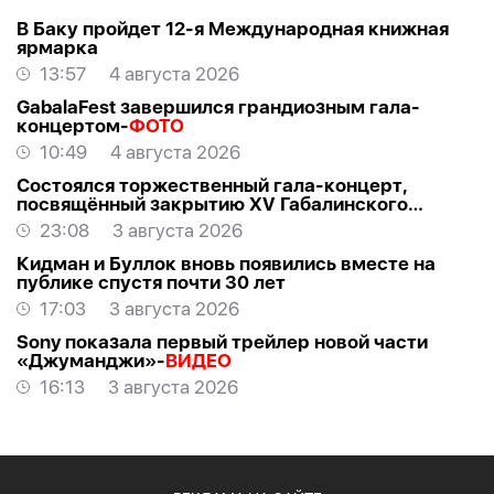
В Баку пройдет 12-я Международная книжная
ярмарка
13:57
4 августа 2026
GabalaFest завершился грандиозным гала-
концертом-
ФОТО
10:49
4 августа 2026
Состоялся торжественный гала-концерт,
посвящённый закрытию XV Габалинского
международного музыкального фестиваля
23:08
3 августа 2026
Кидман и Буллок вновь появились вместе на
публике спустя почти 30 лет
17:03
3 августа 2026
Sony показала первый трейлер новой части
«Джуманджи»-
ВИДЕО
16:13
3 августа 2026