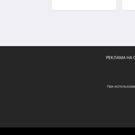
Саудовской Аравии
пос
-
О
РЕКЛАМА НА 
При использова