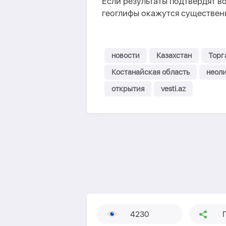
Если результаты подтвердят во
геоглифы окажутся существен
новости
Казахстан
Торг
Костанайская область
неол
открытия
vesti.az
4230