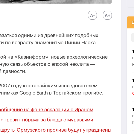
казаться одними из древнейших подобных
и по возрасту знаменитые Линии Наска.
ой на «Казинформ», новые археологические
ную связь объектов с эпохой неолита —
 давности.
2007 году костанайским исследователем
нимках Google Earth в Торгайском прогибе.
ообщение на фоне эскалации с Ираном
in грозит тюрьма за блюда с муравьями
ршруты Ормузского пролива будут упразднены