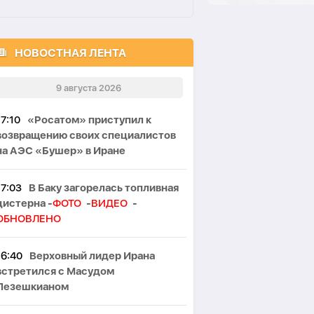
НОВОСТНАЯ ЛЕНТА
9 августа 2026
17:10
«Росатом» приступил к
возвращению своих специалистов
на АЭС «Бушер» в Иране
17:03
В Баку загорелась топливная
цистерна -
ФОТО
-
ВИДЕО
-
ОБНОВЛЕНО
16:40
Верховный лидер Ирана
встретился с Масудом
Пезешкианом