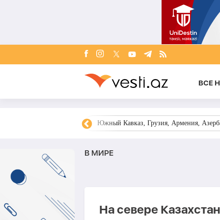
ВСЕ 
овости Азербайджана
Южный Кавказ, Грузия, Армения, Азерба
В МИРЕ
На севере Казахста