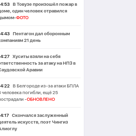
14:53
В Товузе произошёл пожар в
доме, один человек отравился
дымом-
ФОТО
14:43
Пентагон дал оборонным
компаниям 21 день
14:27
Хуситы взяли на себя
ответственность за атаку на НПЗ в
Саудовской Аравии
14:22
В Белгороде из-за атаки БПЛА
3 человека погибли, ещё 25
пострадали -
ОБНОВЛЕНО
14:17
Скончался заслуженный
деятель искусств, поэт Чингиз
Алиоглу