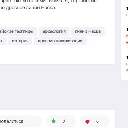
зраст около восьми тысяч лет, Торгайские
но древнее линий Наска.
айские геоглифы
археология
линии Наска
ит
история
древние цивилизации
Поделиться
0
0