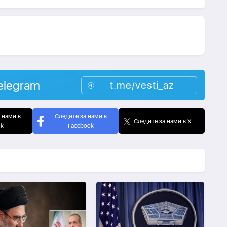
elegram
t.me/vesti_az
 нами в
Следите за нами в
Следите за нами в X
ok
Facebook