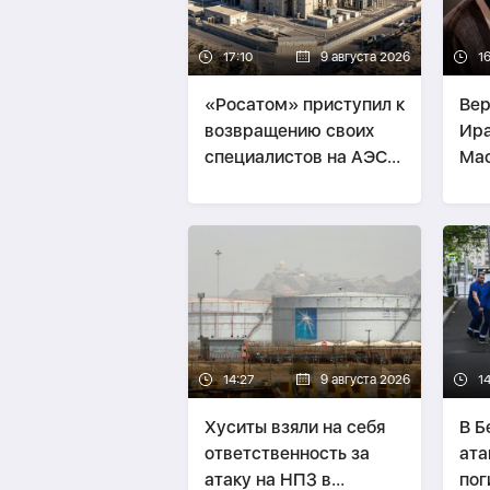
17:10
9 августа 2026
1
«Росатом» приступил к
Вер
возвращению своих
Ира
специалистов на АЭС
Ма
«Бушер» в Иране
14:27
9 августа 2026
1
Хуситы взяли на себя
В Б
ответственность за
ата
атаку на НПЗ в
пог