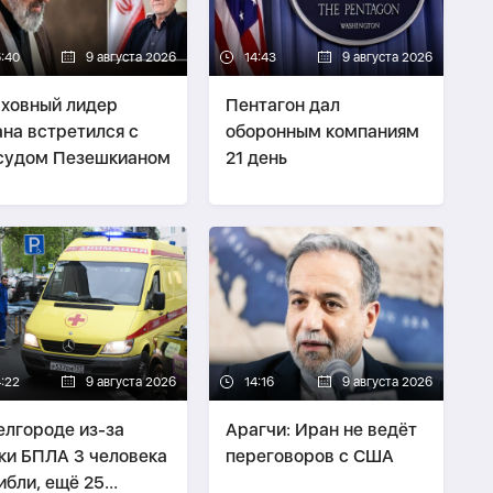
6:40
9 августа 2026
14:43
9 августа 2026
ховный лидер
Пентагон дал
на встретился с
оборонным компаниям
судом Пезешкианом
21 день
4:22
9 августа 2026
14:16
9 августа 2026
елгороде из-за
Арагчи: Иран не ведёт
ки БПЛА 3 человека
переговоров с США
ибли, ещё 25