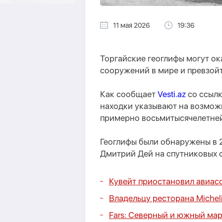
11 мая 2026
19:36
Торгайские геоглифы могут о
сооружений в мире и превзойт
Как сообщает
Vesti.az
со ссылк
находки указывают на возмож
примерно восьмитысячелетней
Геоглифы были обнаружены в 
Дмитрий Дей на спутниковых с
Кувейт приостановил авиас
Владельцу ресторана Michel
Fars: Северный и южный ма