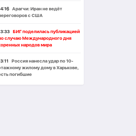
14:16
Арагчи: Иран не ведёт
переговоров с США
13:33
БИГ поделилась публикацией
по случаю Международного дня
коренных народов мира
13:11
Россия нанесла удар по 10-
этажному жилому дому в Харькове,
есть погибшие
12:39
Анкара поддерживает
мирные усилия между Баку и
Ереваном
12:23
В Испании правые считают,
что премьер несет ответственность
за кризис в Сеуте