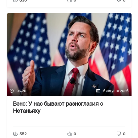
630
0
0
05:20
6 августа 2026
Вэнс: У нас бывают разногласия с
Нетаньяху
552
0
0