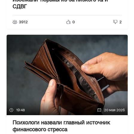
избежали тюрьмы из-за низкого IQ и
СДВГ
3912
0
2
19:48
20 мая 2026
Психологи назвали главный источник
финансового стресса