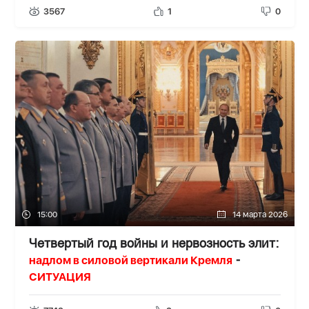
3567
1
0
15:00
14 марта 2026
Четвертый год войны и нервозность элит:
надлом в силовой вертикали Кремля
-
СИТУАЦИЯ