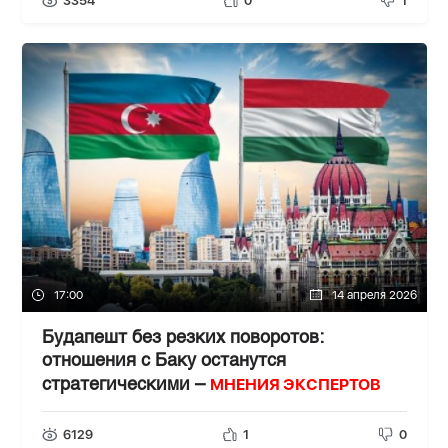
3354
0
1
17:00
14 апреля 2026
Будапешт без резких поворотов:
отношения с Баку останутся
МНЕНИЯ ЭКСПЕРТОВ
стратегическими –
6129
1
0