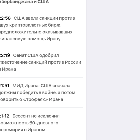
Азербайджана и США
22:58
США ввели санкции против
двух криптовалютных бирж,
предположительно оказывавших
финансовую помощь Ирану
22:19
Сенат США одобрил
ужесточение санкций против России
и Ирана
21:51
МИД Ирана: США сначала
должны победить в войне, а потом
говорить о «трофеях» Ирана
21:12
Бессент не исключил
возможность 60-дневного
перемирия с Ираном