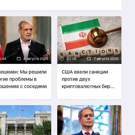
0:44
8 августа 2026
22:58
7 августа 2026
ешкиан: Мы решили
США ввели санкции
гие проблемы в
против двух
ошениях с соседями
криптовалютных бирж,
предположительно
оказывавших
финансовую помощь
Ирану