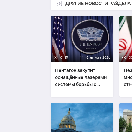
ДРУГИЕ НОВОСТИ РАЗДЕЛА
01:19
8 августа 2026
0
Пентагон закупит
Пез
оснащённые лазерами
мно
системы борьбы с
отн
дронами на $400 млн