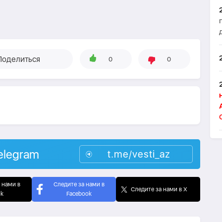
Поделиться
0
0
elegram
t.me/vesti_az
 нами в
Следите за нами в
Следите за нами в X
ok
Facebook