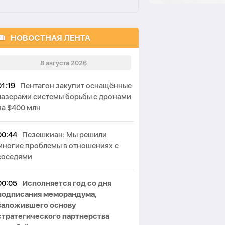
НОВОСТНАЯ ЛЕНТА
8 августа 2026
01:19
Пентагон закупит оснащённые
лазерами системы борьбы с дронами
на $400 млн
00:44
Пезешкиан: Мы решили
многие проблемы в отношениях с
соседями
00:05
Исполняется год со дня
подписания меморандума,
заложившего основу
стратегического партнерства