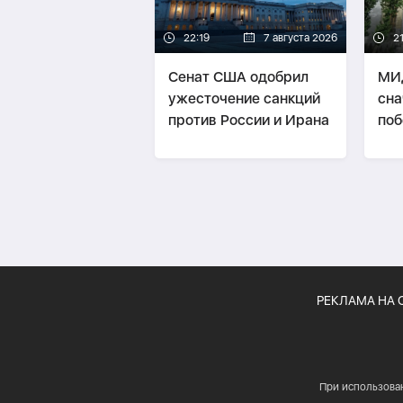
22:19
7 августа 2026
21
Сенат США одобрил
МИ
ужесточение санкций
сна
против России и Ирана
поб
пот
«тр
РЕКЛАМА НА 
При использова