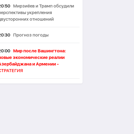
20:50
Мирзиёев и Трамп обсудили
перспективы укрепления
двусторонних отношений
20:30
Прогноз погоды
20:00
Мир после Вашингтона:
новые экономические реалии
Азербайджана и Армении -
СТРАТЕГИЯ
19:53
В Лондоне намерены
ограничить употребление алкоголя
в пабах стоя
19:46
Японские ученые назвали
ключевой фактор восприятия
женской привлекательности