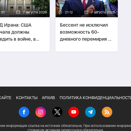
:51
7 августа 2026
21:12
7 августа 2026
Д Ирана: США
Бессент не исключил
чала должны
возможность 60-
едить в войне, а
дневного перемирия с
ом говорить о
Ираном
офеях» Ирана
САЙТЕ
КОНТАКТЫ
АРХИВ
ПОЛИТИКА КОНФИДЕНЦИАЛЬНОСТ
нии информации ссылка на источник обязательна. При использовании информа
страницах активная гиперссылка обязательна.