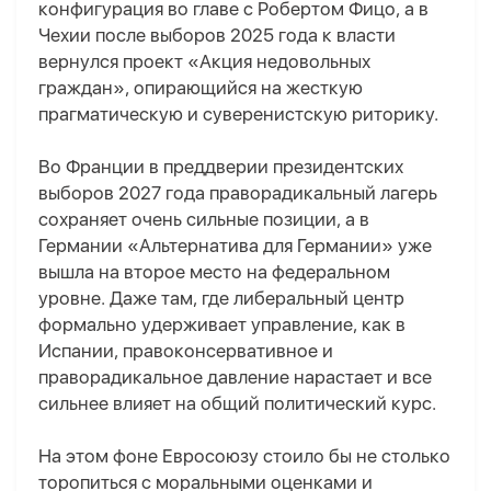
конфигурация во главе с Роберт
ом
Фицо
, а в
Чехи
и
после выборов 2025 года к власти
вернулся проект «Акция недовольных
граждан», опирающийся на жесткую
прагматическую и суверенистскую риторику.
Во Франци
и
в преддверии президентских
выборов 2027 года праворадикальный лагерь
сохраняет очень сильные позиции, а в
Германи
и
«Альтернатива для Германии» уже
вышла на второе место на федеральном
уровне. Даже там, где либеральный центр
формально удерживает управление, как в
Испани
и
, правоконсервативное и
праворадикальное давление нарастает и все
сильнее влияет на общий политический курс.
На этом фоне Евросоюзу стоило бы не столько
торопиться с моральными оценками и