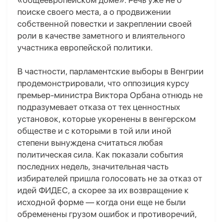
«общеевропейском доме». Речь уже не о
поиске своего места, а о продвижении
собственной повестки и закреплении своей
роли в качестве заметного и влиятельного
участника европейской политики.
В частности, парламентские выборы в Венгрии
продемонстрировали, что оппозиция курсу
премьер-министра Виктор
а
Орбан
а
отнюдь не
подразумевает отказа от тех ценностных
установок, которые укоренены в венгерском
обществе и с которыми в той или иной
степени вынуждена считаться любая
политическая сила. Как показали события
последних недель, значительная часть
избирателей пришла голосовать не за отказ от
идей ФИДЕС, а скорее за их возвращение к
исходной форме — когда они еще не были
обременены грузом ошибок и противоречий,