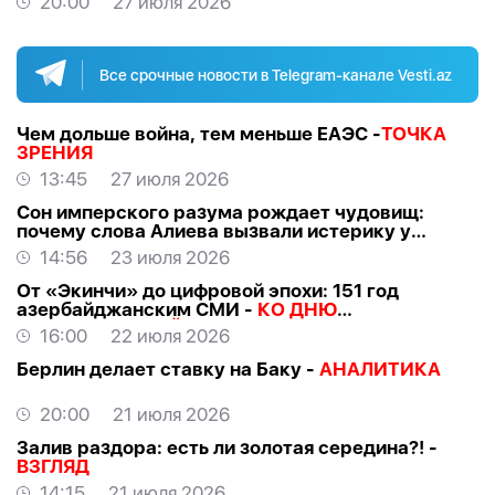
20:00
27 июля 2026
Все срочные новости в Telegram-канале Vesti.az
Чем дольше война, тем меньше ЕАЭС -
ТОЧКА
ЗРЕНИЯ
13:45
27 июля 2026
Сон имперского разума рождает чудовищ:
почему слова Алиева вызвали истерику у
российских «патриотов» -
МНЕНИЕ
14:56
23 июля 2026
От «Экинчи» до цифровой эпохи: 151 год
азербайджанским СМИ -
КО ДНЮ
НАЦИОНАЛЬНОЙ ПРЕССЫ
16:00
22 июля 2026
Берлин делает ставку на Баку -
АНАЛИТИКА
20:00
21 июля 2026
Залив раздора: есть ли золотая середина?! -
ВЗГЛЯД
14:15
21 июля 2026